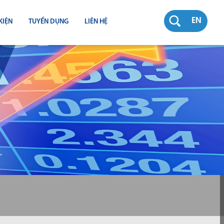
EN
KIỆN
TUYỂN DỤNG
LIÊN HỆ
RƯỜNG
N
TY
CH