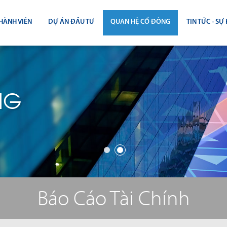
HÀNH VIÊN
DỰ ÁN ĐẦU TƯ
QUAN HỆ CỔ ĐÔNG
TIN TỨC - SỰ 
CÔNG BỐ THÔNG TIN
TIN THỊ T
ĐẠI HỘI ĐỒNG CỔ ĐÔNG
TIN DỰ Á
NG
BÁO CÁO THƯỜNG NIÊN
TIN CÔNG 
BÁO CÁO TÀI CHÍNH
BÁO CÁO QUẢN TRỊ CÔNG TY
ĐIỀU LỆ - QUY CHẾ - BẢN CÁO BẠ
Báo Cáo Tài Chính