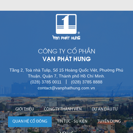
CÔNG TY CỔ PHẦN
VẠN PHÁT HƯNG
Tầng 2, Toà nhà Tulip, Số 15 Hoàng Quốc Việt, Phường Phú
Thuận, Quận 7, Thành phố Hồ Chí Minh.
|
(028) 3785 0011
(028) 3785 8888
contact@vanphathung.com.vn
GIỚI THIỆU
CÔNG TY THÀNH VIÊN
DỰ ÁN ĐẦU TƯ
QUAN HỆ CỔ ĐÔNG
TIN TỨC - SỰ KIỆN
TUYỂN DỤNG