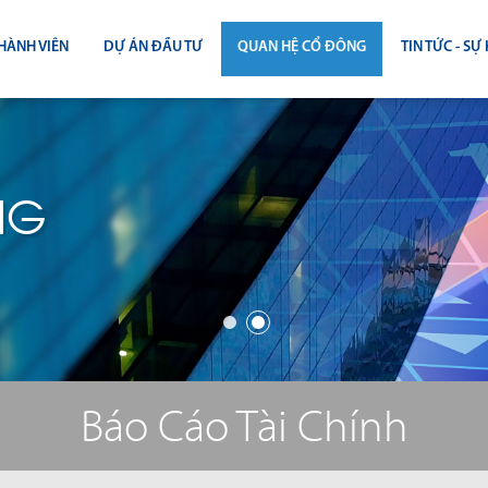
HÀNH VIÊN
DỰ ÁN ĐẦU TƯ
QUAN HỆ CỔ ĐÔNG
TIN TỨC - SỰ 
CÔNG BỐ THÔNG TIN
TIN THỊ T
ĐẠI HỘI ĐỒNG CỔ ĐÔNG
TIN DỰ Á
NG
BÁO CÁO THƯỜNG NIÊN
TIN CÔNG 
BÁO CÁO TÀI CHÍNH
BÁO CÁO QUẢN TRỊ CÔNG TY
ĐIỀU LỆ - QUY CHẾ - BẢN CÁO BẠ
Báo Cáo Tài Chính