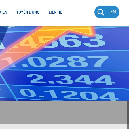
EN
KIỆN
TUYỂN DỤNG
LIÊN HỆ
RƯỜNG
N
TY
CH