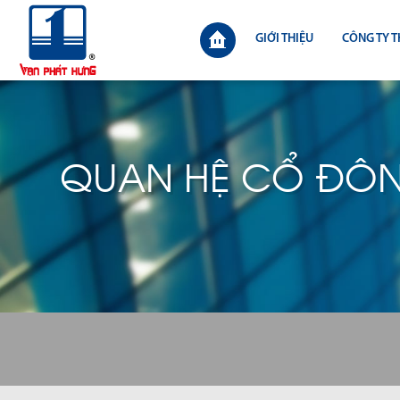
GIỚI THIỆU
CÔNG TY T
QUAN HỆ CỔ ĐÔ