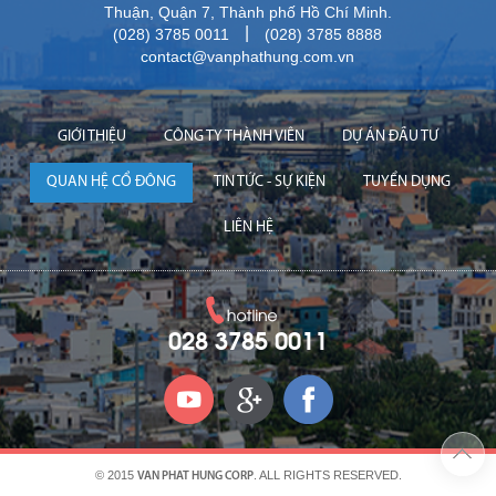
Thuận, Quận 7, Thành phố Hồ Chí Minh.
|
(028) 3785 0011
(028) 3785 8888
contact@vanphathung.com.vn
GIỚI THIỆU
CÔNG TY THÀNH VIÊN
DỰ ÁN ĐẦU TƯ
QUAN HỆ CỔ ĐÔNG
TIN TỨC - SỰ KIỆN
TUYỂN DỤNG
LIÊN HỆ
028 3785 0011
© 2015
. ALL RIGHTS RESERVED.
VAN PHAT HUNG CORP