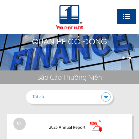
EN
QUAN HỆ CỔ ĐÔNG
Báo Cáo Thường Niên
Tất cả
01
2025 Annual Report