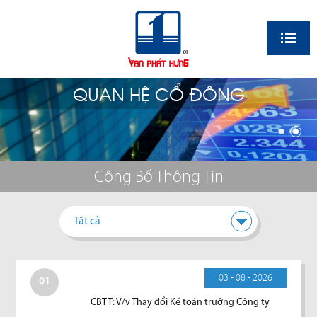
EN
QUAN HỆ CỔ ĐÔNG
Công Bố Thông Tin
Tất cả
03 - 08 - 2026
01
CBTT: V/v Thay đổi Kế toán trưởng Công ty