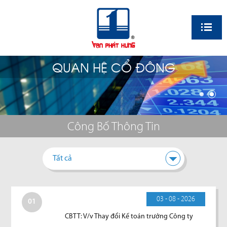
EN
QUAN HỆ CỔ ĐÔNG
Công Bố Thông Tin
Tất cả
03 - 08 - 2026
01
CBTT: V/v Thay đổi Kế toán trưởng Công ty