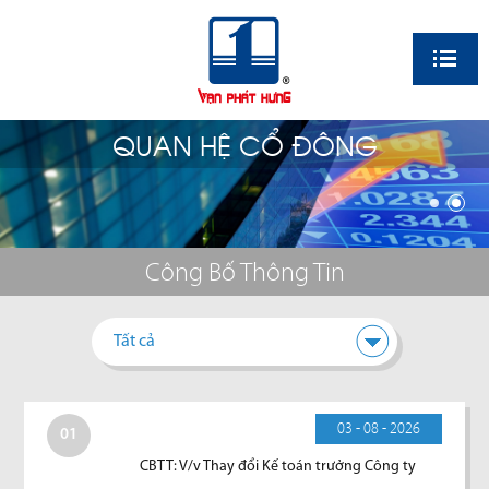
EN
QUAN HỆ CỔ ĐÔNG
Công Bố Thông Tin
Tất cả
03 - 08 - 2026
01
CBTT: V/v Thay đổi Kế toán trưởng Công ty