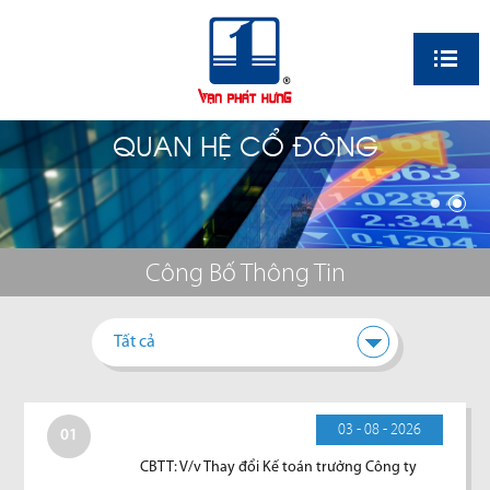
EN
QUAN HỆ CỔ ĐÔNG
Công Bố Thông Tin
Tất cả
03 - 08 - 2026
01
CBTT: V/v Thay đổi Kế toán trưởng Công ty