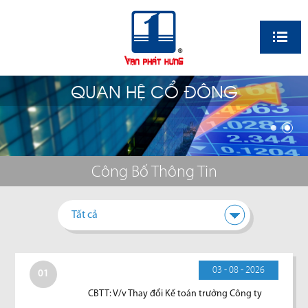
EN
QUAN HỆ CỔ ĐÔNG
Công Bố Thông Tin
Tất cả
03 - 08 - 2026
01
CBTT: V/v Thay đổi Kế toán trưởng Công ty