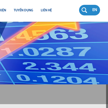
EN
KIỆN
TUYỂN DỤNG
LIÊN HỆ
RƯỜNG
N
TY
CH