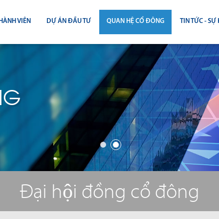
HÀNH VIÊN
DỰ ÁN ĐẦU TƯ
QUAN HỆ CỔ ĐÔNG
TIN TỨC - SỰ 
CÔNG BỐ THÔNG TIN
TIN THỊ T
ĐẠI HỘI ĐỒNG CỔ ĐÔNG
TIN DỰ Á
NG
BÁO CÁO THƯỜNG NIÊN
TIN CÔNG 
BÁO CÁO TÀI CHÍNH
BÁO CÁO QUẢN TRỊ CÔNG TY
ĐIỀU LỆ - QUY CHẾ - BẢN CÁO BẠ
Đại hội đồng cổ đông