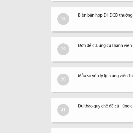
Biên bản họp ĐHĐCĐ thường 
18
Đơn đề cử, ứng cử Thành viê
19
Mẫu sơ yếu lý lịch ứng viên 
20
Dự thào quy chế đề cử - ứng 
21