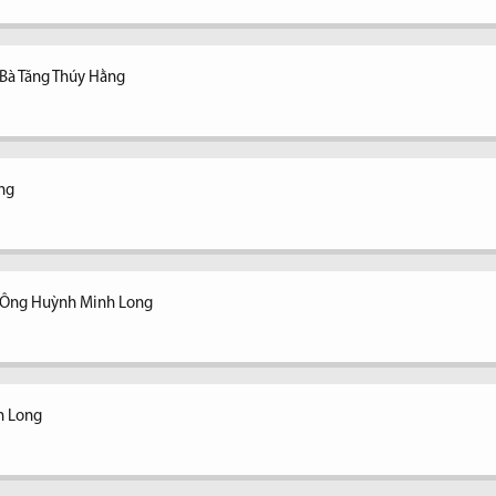
 Bà Tăng Thúy Hằng
ằng
- Ông Huỳnh Minh Long
h Long