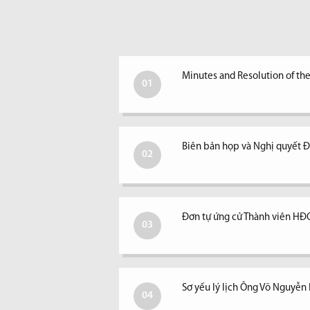
Minutes and Resolution of th
01
Biên bản họp và Nghị quyết
02
Đơn tự ứng cử Thành viên H
03
Sơ yếu lý lịch Ông Võ Nguyễ
04