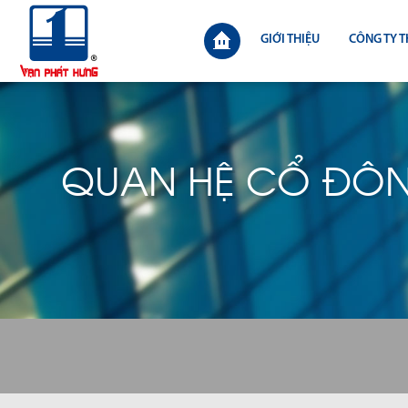
GIỚI THIỆU
CÔNG TY T
QUAN HỆ CỔ ĐÔ