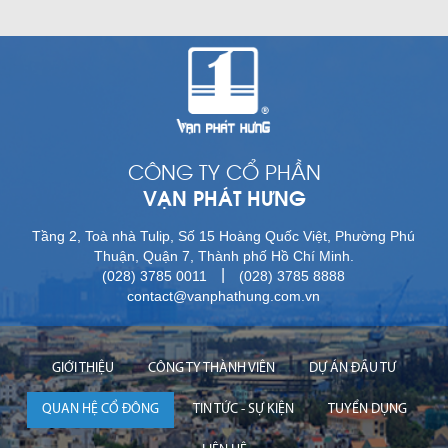
CÔNG TY CỔ PHẦN
VẠN PHÁT HƯNG
Tầng 2, Toà nhà Tulip, Số 15 Hoàng Quốc Việt, Phường Phú
Thuận, Quận 7, Thành phố Hồ Chí Minh.
|
(028) 3785 0011
(028) 3785 8888
contact@vanphathung.com.vn
GIỚI THIỆU
CÔNG TY THÀNH VIÊN
DỰ ÁN ĐẦU TƯ
QUAN HỆ CỔ ĐÔNG
TIN TỨC - SỰ KIỆN
TUYỂN DỤNG