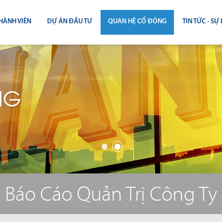
HÀNH VIÊN
DỰ ÁN ĐẦU TƯ
QUAN HỆ CỔ ĐÔNG
TIN TỨC - SỰ 
CÔNG BỐ THÔNG TIN
TIN THỊ T
ĐẠI HỘI ĐỒNG CỔ ĐÔNG
TIN DỰ Á
NG
BÁO CÁO THƯỜNG NIÊN
TIN CÔNG 
BÁO CÁO TÀI CHÍNH
BÁO CÁO QUẢN TRỊ CÔNG TY
ĐIỀU LỆ - QUY CHẾ - BẢN CÁO BẠ
Báo Cáo Quản Trị Công Ty