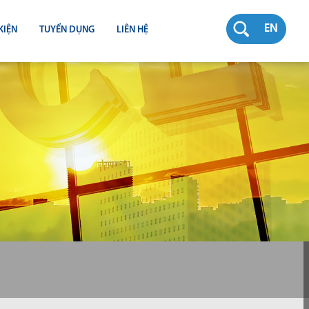
EN
KIỆN
TUYỂN DỤNG
LIÊN HỆ
RƯỜNG
N
TY
CH