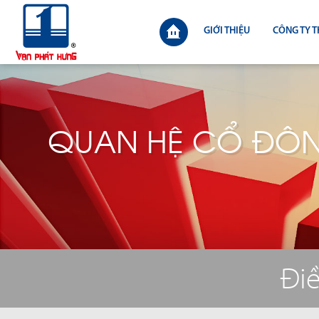
GIỚI THIỆU
CÔNG TY T
QUAN HỆ CỔ ĐÔ
Điề