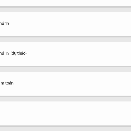
thứ 19
hứ 19 (dự thảo)
ểm toán