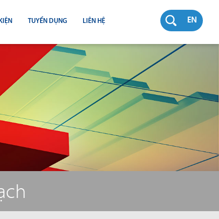
EN
KIỆN
TUYỂN DỤNG
LIÊN HỆ
RƯỜNG
N
TY
CH
bạch