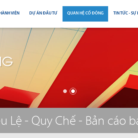
HÀNH VIÊN
DỰ ÁN ĐẦU TƯ
QUAN HỆ CỔ ĐÔNG
TIN TỨC - SỰ 
CÔNG BỐ THÔNG TIN
TIN THỊ T
ĐẠI HỘI ĐỒNG CỔ ĐÔNG
TIN DỰ Á
NG
BÁO CÁO THƯỜNG NIÊN
TIN CÔNG 
BÁO CÁO TÀI CHÍNH
BÁO CÁO QUẢN TRỊ CÔNG TY
ĐIỀU LỆ - QUY CHẾ - BẢN CÁO BẠ
u Lệ - Quy Chế - Bản cáo 