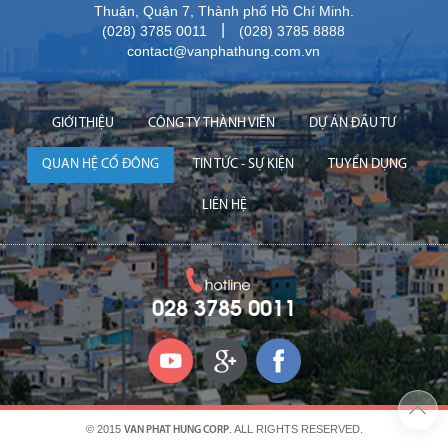
Thuận, Quận 7, Thành phố Hồ Chí Minh.
|
(028) 3785 0011
(028) 3785 8888
contact@vanphathung.com.vn
GIỚI THIỆU
CÔNG TY THÀNH VIÊN
DỰ ÁN ĐẦU TƯ
QUAN HỆ CỔ ĐÔNG
TIN TỨC - SỰ KIỆN
TUYỂN DỤNG
LIÊN HỆ
028 3785 0011
© 2015
. ALL RIGHTS RESERVED.
VAN PHAT HUNG CORP