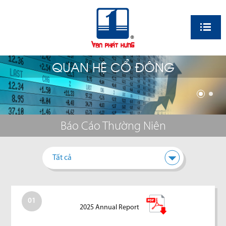
EN
QUAN HỆ CỔ ĐÔNG
Báo Cáo Thường Niên
Tất cả
01
2025 Annual Report