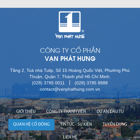
CÔNG TY CỔ PHẦN
VẠN PHÁT HƯNG
Tầng 2, Toà nhà Tulip, Số 15 Hoàng Quốc Việt, Phường Phú
Thuận, Quận 7, Thành phố Hồ Chí Minh.
|
(028) 3785 0011
(028) 3785 8888
contact@vanphathung.com.vn
GIỚI THIỆU
CÔNG TY THÀNH VIÊN
DỰ ÁN ĐẦU TƯ
QUAN HỆ CỔ ĐÔNG
TIN TỨC - SỰ KIỆN
TUYỂN DỤNG
LIÊN HỆ