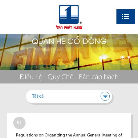
EN
QUAN HỆ CỔ ĐÔNG
Điều Lệ - Quy Chế - Bản cáo bạch
Tất cả
01
Regulations on Organizing the Annual General Meeting of