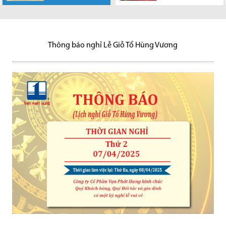
chân thành cảm
Vạn Phát Hưng
chân thành cảm
ơn sự hợp tác của Quý
chân thành cảm ơn sự hợp tác
ơn sự hợp tác của Quý
khách...
của Quý khách...
khách...
Thông báo nghỉ Lễ Giỗ Tổ Hùng Vương