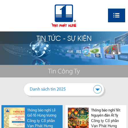
EN
TIN TỨC - SỰ KIỆN
Tin Công Ty
Danh sách tin 2025
Thông báo nghỉ Lễ
Thông báo nghỉ Tết
Thông báo nghỉ Tết
Giỗ Tổ Hùng Vương
Nguyên đán Bính
Nguyên đán Ất Tỵ
Công ty Cổ phần
Công ty Cổ phần
Ngọ
Vạn Phát Hưng
Công ty Cổ phần
Vạn Phát Hưng