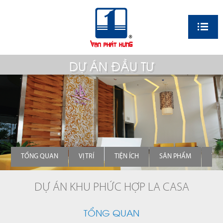
EN
DỰ ÁN ĐẦU TƯ
TỔNG QUAN
VỊ TRÍ
TIỆN ÍCH
SẢN PHẨM
TH
DỰ ÁN KHU PHỨC HỢP LA CASA
TỔNG QUAN