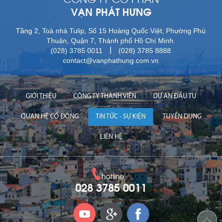
VẠN PHÁT HƯNG
Tầng 2, Toà nhà Tulip, Số 15 Hoàng Quốc Việt, Phường Phú
Thuận, Quận 7, Thành phố Hồ Chí Minh.
|
(028) 3785 0011
(028) 3785 8888
contact@vanphathung.com.vn
GIỚI THIỆU
CÔNG TY THÀNH VIÊN
DỰ ÁN ĐẦU TƯ
QUAN HỆ CỔ ĐÔNG
TIN TỨC - SỰ KIỆN
TUYỂN DỤNG
LIÊN HỆ
028 3785 0011