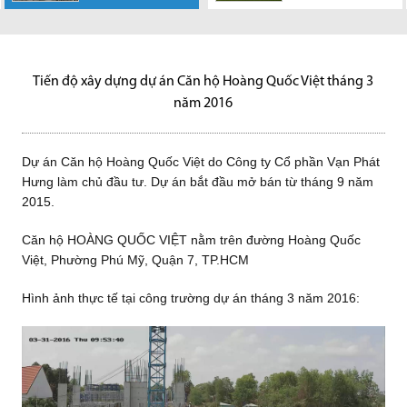
Dự án Căn hộ
Khu vực Nhơn
BĐS Vạn Phát
Ngay từ đầu năm
Hoàng Quốc Việt do Công ty
Đức (huyện Nhà Bè) đang trở
Hưng chính thức mở bán Căn
2017, căn cứ vào tốc độ phát
Cổ phần Vạn Phát Hưng làm
thành kênh đầu tư đầy tiềm
hộ TULIP...
triển nhanh chóng của hạ
chủ đầu...
năng...
tầng...
Tiến độ xây dựng dự án Căn hộ Hoàng Quốc Việt tháng 3
năm 2016
Dự án Căn hộ Hoàng Quốc Việt do Công ty Cổ phần Vạn Phát
Hưng làm chủ đầu tư. Dự án bắt đầu mở bán từ tháng 9 năm
2015.
Căn hộ HOÀNG QUỐC VIỆT nằm trên đường Hoàng Quốc
Việt, Phường Phú Mỹ, Quận 7, TP.HCM
Hình ảnh thực tế tại công trường dự án tháng 3 năm 2016: