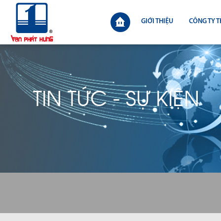
GIỚI THIỆU
CÔNG TY T
TIN TỨC - SỰ KIỆN