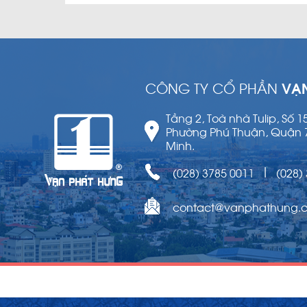
CÔNG TY CỔ PHẦN
VẠ
Tầng 2, Toà nhà Tulip, Số 
Phường Phú Thuận, Quận 
Minh.
(028) 3785 0011
(028)
|
contact@vanphathung.