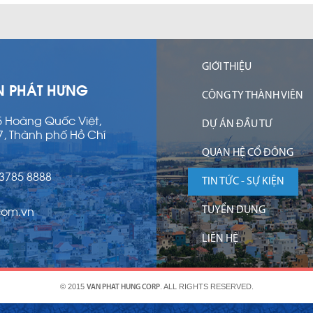
GIỚI THIỆU
N PHÁT HƯNG
CÔNG TY THÀNH VIÊN
15 Hoàng Quốc Việt,
DỰ ÁN ĐẦU TƯ
7, Thành phố Hồ Chí
QUAN HỆ CỔ ĐÔNG
 3785 8888
TIN TỨC - SỰ KIỆN
com.vn
TUYỂN DỤNG
LIÊN HỆ
© 2015
. ALL RIGHTS RESERVED.
VAN PHAT HUNG CORP