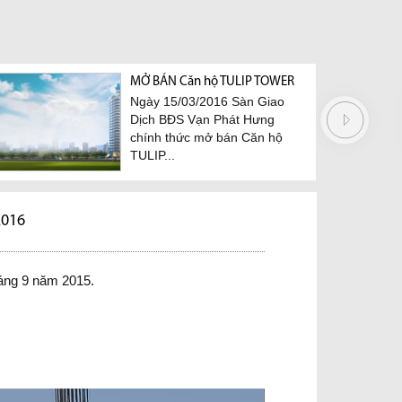
hộ Hoàng Quốc Việt bàn
MỞ BÁN Căn hộ TULIP TOWER
Dự án Căn hộ 
Ngày 15/03/2016 Sàn Giao
 đúng tiến độ
Việt: Đang tron
Dịch BĐS Vạn Phát Hưng
 dự kiến vào đầu tháng
hoàn thiện
chính thức mở bán Căn hộ
ăm 2017, Công ty Cổ
Dự án Căn hộ
TULIP...
 Vạn Phát Hưng sẽ
Việt do Công 
.
Phát Hưng làm
2016
áng 9 năm 2015.