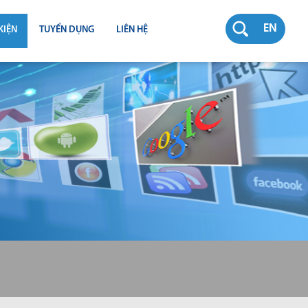
EN
KIỆN
TUYỂN DỤNG
LIÊN HỆ
RƯỜNG
N
TY
CH