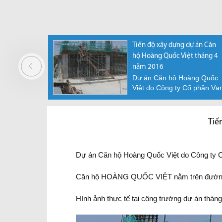
ự án Căn
Nhơn Đức - Điểm sáng mới trên
Tiến độ xây dựng dự án Căn
 tháng 5
bản đồ đầu tư bất động sản TP.
hộ Hoàng Quốc Việt tháng 4
HCM
năm 2016
àng Quốc
Ngay từ đầu năm 2017, căn cứ
Dự án Căn hộ Hoàng Quốc
ổ phần Vạn
vào tốc độ phát triển nhanh
Việt do Công ty Cổ phần Vạ
 đầu...
chóng của hạ tầng...
Phát Hưng làm chủ đầu...
Tiế
Dự án Căn hộ Hoàng Quốc Việt do Công ty C
Căn hộ HOÀNG QUỐC VIỆT nằm trên đường
Hình ảnh thực tế tại công trường dự án thán