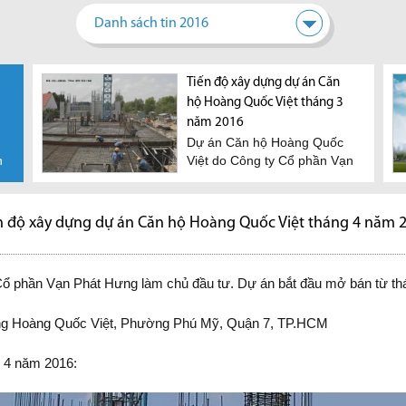
Danh sách tin 2016
Mở bán đất nền tại dự án Khu
Tiến độ xây dựng dự án Căn
Căn 
dân cư Nhơn Đức
hộ Hoàng Quốc Việt tháng 3
giao
Dự kiến ngày 15-09-2017,
Theo
năm 2016
Công ty Cổ phần Vạn Phát
08 n
Dự án Căn hộ Hoàng Quốc
Hưng sẽ chính thức mở
phần
n
Việt do Công ty Cổ phần Vạn
bán...
bàn..
Phát Hưng làm chủ đầu...
n độ xây dựng dự án Căn hộ Hoàng Quốc Việt tháng 4 năm 
ổ phần Vạn Phát Hưng làm chủ đầu tư. Dự án bắt đầu mở bán từ th
 Hoàng Quốc Việt, Phường Phú Mỹ, Quận 7, TP.HCM
g 4 năm 2016: