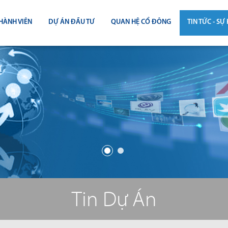
HÀNH VIÊN
DỰ ÁN ĐẦU TƯ
QUAN HỆ CỔ ĐÔNG
TIN TỨC - SỰ 
CÔNG BỐ THÔNG TIN
TIN THỊ T
ĐẠI HỘI ĐỒNG CỔ ĐÔNG
TIN DỰ Á
BÁO CÁO THƯỜNG NIÊN
TIN CÔNG 
BÁO CÁO TÀI CHÍNH
BÁO CÁO QUẢN TRỊ CÔNG TY
ĐIỀU LỆ - QUY CHẾ - BẢN CÁO BẠ
Tin Dự Án