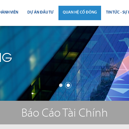
HÀNH VIÊN
DỰ ÁN ĐẦU TƯ
QUAN HỆ CỔ ĐÔNG
TIN TỨC - SỰ 
CÔNG BỐ THÔNG TIN
TIN THỊ T
ĐẠI HỘI ĐỒNG CỔ ĐÔNG
TIN DỰ Á
NG
BÁO CÁO THƯỜNG NIÊN
TIN CÔNG 
BÁO CÁO TÀI CHÍNH
BÁO CÁO QUẢN TRỊ CÔNG TY
ĐIỀU LỆ - QUY CHẾ - BẢN CÁO BẠ
Báo Cáo Tài Chính