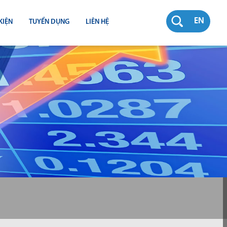
EN
KIỆN
TUYỂN DỤNG
LIÊN HỆ
RƯỜNG
N
TY
CH