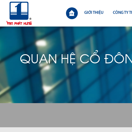
GIỚI THIỆU
CÔNG TY T
QUAN HỆ CỔ ĐÔ