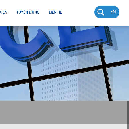
EN
KIỆN
TUYỂN DỤNG
LIÊN HỆ
RƯỜNG
N
TY
CH