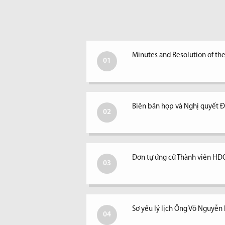
Minutes and Resolution of th
01
Biên bản họp và Nghị quyết
02
Đơn tự ứng cử Thành viên H
03
Sơ yếu lý lịch Ông Võ Nguyễ
04