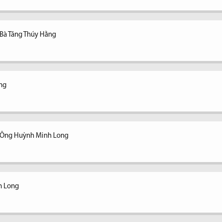
 Bà Tăng Thúy Hằng
ằng
- Ông Huỳnh Minh Long
h Long