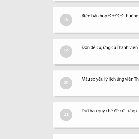
Biên bản họp ĐHĐCĐ thường 
18
Đơn đề cử, ứng cử Thành viê
19
Mẫu sơ yếu lý lịch ứng viên 
20
Dự thào quy chế đề cử - ứng 
21