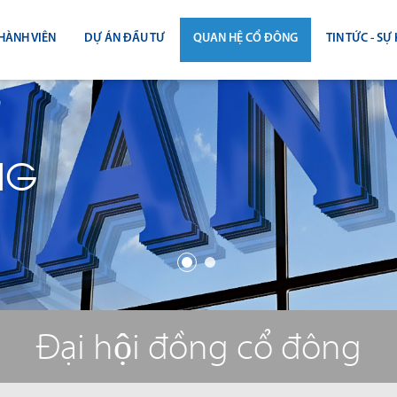
HÀNH VIÊN
DỰ ÁN ĐẦU TƯ
QUAN HỆ CỔ ĐÔNG
TIN TỨC - SỰ 
CÔNG BỐ THÔNG TIN
TIN THỊ T
ĐẠI HỘI ĐỒNG CỔ ĐÔNG
TIN DỰ Á
NG
BÁO CÁO THƯỜNG NIÊN
TIN CÔNG 
BÁO CÁO TÀI CHÍNH
BÁO CÁO QUẢN TRỊ CÔNG TY
ĐIỀU LỆ - QUY CHẾ - BẢN CÁO BẠ
Đại hội đồng cổ đông