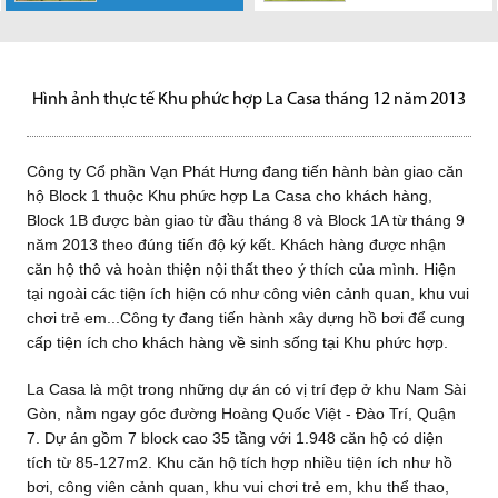
Công ty Cổ phần
thành công khi
Tiến độ xây dựng
Dự án Căn hộ
Khu dân cư Nhơn
Casa giao căn hộ
CasaLà một trong
Dự án Căn hộ
“Rất nhiều người
Vạn Phát Hưng đang tiến hành
hầu hết các căn hộ của khu
dự án HOÀNG QUỐC VIỆT
Hoàng Quốc Việt do Công ty
Đức tọa lạc tại Xã Nhơn Đức,
đúng tiến độ Công ty CP Vạn
những dự án có vị trí đẹp ở
Hoàng Quốc Việt do Công ty
nghĩ rằng, mua nhà quận 7, gần
bàn giao căn hộ Block 1 thuộc
phức hợp La Casa đã...
tháng 12 năm 2015 Dự án
Cổ phần Vạn Phát Hưng làm
Huyện Nhà Bè, TP.HCM do
Phát Hưng vừa...
khu Nam Sài...
Cổ phần Vạn Phát Hưng làm
Phú Mỹ Hưng là ước mơ...
Khu...
Căn...
chủ đầu...
Công ty...
chủ đầu...
Hình ảnh thực tế Khu phức hợp La Casa tháng 12 năm 2013
Công ty Cổ phần Vạn Phát Hưng đang tiến hành bàn giao căn
hộ Block 1 thuộc Khu phức hợp La Casa cho khách hàng,
Block 1B được bàn giao từ đầu tháng 8 và Block 1A từ tháng 9
năm 2013 theo đúng tiến độ ký kết. Khách hàng được nhận
căn hộ thô và hoàn thiện nội thất theo ý thích của mình. Hiện
tại ngoài các tiện ích hiện có như công viên cảnh quan, khu vui
chơi trẻ em...Công ty đang tiến hành xây dựng hồ bơi để cung
cấp tiện ích cho khách hàng về sinh sống tại Khu phức hợp.
La Casa là một trong những dự án có vị trí đẹp ở khu Nam Sài
Gòn, nằm ngay góc đường Hoàng Quốc Việt - Đào Trí, Quận
7. Dự án gồm 7 block cao 35 tầng với 1.948 căn hộ có diện
tích từ 85-127m2. Khu căn hộ tích hợp nhiều tiện ích như hồ
bơi, công viên cảnh quan, khu vui chơi trẻ em, khu thể thao,