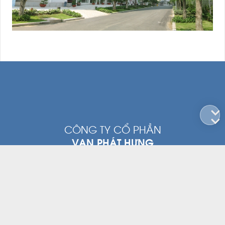
CÔNG TY CỔ PHẦN
VẠN PHÁT HƯNG
Tầng 2, Toà nhà Tulip, Số 15 Hoàng Quốc Việt, Phường Phú
Thuận, Quận 7, Thành phố Hồ Chí Minh.
|
(028) 3785 0011
(028) 3785 8888
contact@vanphathung.com.vn