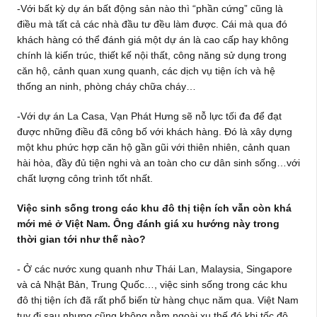
-Với bất kỳ dự án bất động sản nào thì “phần cứng” cũng là
điều mà tất cả các nhà đầu tư đều làm được. Cái mà qua đó
khách hàng có thể đánh giá một dự án là cao cấp hay không
chính là kiến trúc, thiết kế nội thất, công năng sử dụng trong
căn hộ, cảnh quan xung quanh, các dịch vụ tiện ích và hệ
thống an ninh, phòng cháy chữa cháy…
-Với dự án La Casa, Vạn Phát Hưng sẽ nỗ lực tối đa để đạt
được những điều đã công bố với khách hàng. Đó là xây dựng
một khu phức hợp căn hộ gần gũi với thiên nhiên, cảnh quan
hài hòa, đầy đủ tiện nghi và an toàn cho cư dân sinh sống…với
chất lượng công trình tốt nhất.
Việc sinh sống trong các khu đô thị tiện ích vẫn còn khá
mới mẻ ở Việt Nam. Ông đánh giá xu hướng này trong
thời gian tới như thế nào?
- Ở các nước xung quanh như Thái Lan, Malaysia, Singapore
và cả Nhật Bản, Trung Quốc…, việc sinh sống trong các khu
đô thị tiện ích đã rất phổ biến từ hàng chục năm qua. Việt Nam
tuy đi sau nhưng cũng không nằm ngoài xu thế đó khi tốc độ