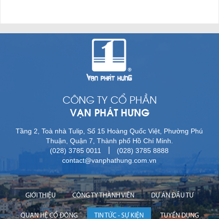
CÔNG TY CỔ PHẦN
VẠN PHÁT HƯNG
Tầng 2, Toà nhà Tulip, Số 15 Hoàng Quốc Việt, Phường Phú
Thuận, Quận 7, Thành phố Hồ Chí Minh.
|
(028) 3785 0011
(028) 3785 8888
contact@vanphathung.com.vn
GIỚI THIỆU
CÔNG TY THÀNH VIÊN
DỰ ÁN ĐẦU TƯ
QUAN HỆ CỔ ĐÔNG
TIN TỨC - SỰ KIỆN
TUYỂN DỤNG