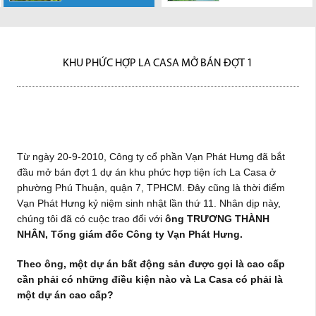
2010, Công ty cổ
Với nguồn tiền
Công ty CP Vạn
Dự án Căn hộ
Những ngày này,
trường còn lặng
hộ trên dưới 1 t
phần Vạn Phát Hưng đã bắt
hạn chế hơn trước, các nhà
Phát Hưng - Chủ đầu tư dự án
Hoàng Quốc Việt do Công ty
Công ty Cổ phần Vạn Phát
lẽ, việc công bố tiến độ dự án
đồng đang dần trở nên khan
đầu mở bán đợt 1...
đầu tư chuyển hướng sang
khu phức hợp La...
Cổ phần Vạn Phát Hưng làm
Hưng đang bắt đầu chào bán
là...
hiếm tại thị...
tìm...
chủ đầu...
căn...
KHU PHỨC HỢP LA CASA MỞ BÁN ĐỢT 1
Từ ngày 20-9-2010, Công ty cổ phần Vạn Phát Hưng đã bắt
đầu mở bán đợt 1 dự án khu phức hợp tiện ích La Casa ở
phường Phú Thuận, quận 7, TPHCM. Đây cũng là thời điểm
Vạn Phát Hưng kỷ niệm sinh nhật lần thứ 11. Nhân dịp này,
chúng tôi đã có cuộc trao đổi với
ông TRƯƠNG THÀNH
NHÂN, Tổng giám đốc Công ty Vạn Phát Hưng.
Theo ông, một dự án bất động sản được gọi là cao cấp
cần phải có những điều kiện nào và La Casa có phải là
một dự án cao cấp?