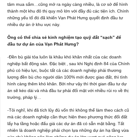
tâm mua sắm…cũng mở ra ngày càng nhiều, là cơ sở để hình
thành một khu đô thị quy mô lớn với đầy đủ các tiện ích. Chính
những yếu tố đó đã khiến Vạn Phát Hưng quyết định đầu tư
nhiều dự án ở khu vực này.
Ông có thể chia sẻ kinh nghiệm tạo quỹ đất “sạch” để
đầu tư dự án của Vạn Phát Hưng?
-Đền bù giải tỏa luôn là khâu khó khăn nhất của các doanh
nghiệp bất động sản. Đặc biệt , sau khi Nghị định 84 của Chính
phủ có hiệu lực, buộc tất cả các doanh nghiệp phải thương
lượng đền bù cho người dân 100% mới được giao đất, thì tình
hình càng thêm khó khăn. Bởi như vậy thì thời gian đầu tư dự
án sẽ kéo dài và nhà đầu tư phải đối mặt với nhiều rủi ro về thị
trường, pháp lý…
-Tôi nghĩ, khi đã tích lũy đủ vốn thì không thể làm theo cách cũ
mà các doanh nghiệp cần thực hiện theo phương thức đổi đất
lấy hạ tầng hoặc đấu giá các dự án đã có sẵn mặt bằng. Tất
nhiên là doanh nghiệp phải chọn lựa những dự án hạ tầng vừa
sức chứ không nên làm những dự án lớn vượt quá năng lực.