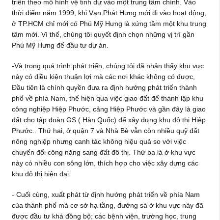
triển theo mô hình vệ tinh dự vào một trung tâm chính. Vào
thời điểm năm 1999, khi Vạn Phát Hưng mới đi vào hoạt động,
ở TP.HCM chỉ mới có Phú Mỹ Hưng là xứng tầm một khu trung
tâm mới. Vì thế, chúng tôi quyết định chọn những vị trí gần
Phú Mỹ Hưng để đầu tư dự án.
-Và trong quá trình phát triển, chúng tôi đã nhận thấy khu vực
này có điều kiện thuận lợi mà các nơi khác không có được,
Đầu tiên là chính quyền đưa ra định hướng phát triển thành
phố về phía Nam, thể hiện qua việc giao đất để thành lập khu
công nghiệp Hiệp Phước, cảng Hiệp Phước và gần đây là giao
đất cho tập đoàn GS ( Hàn Quốc) để xây dựng khu đô thị Hiệp
Phước.. Thứ hai, ở quận 7 và Nhà Bè vẫn còn nhiều quỹ đất
nông nghiệp nhưng canh tác không hiệu quả so với việc
chuyển đổi công năng sang đất đô thị. Thứ ba là ở khu vực
này có nhiều con sông lớn, thích hợp cho việc xây dựng các
khu đô thị hiện đại.
- Cuối cùng, xuất phát từ định hướng phát triển về phía Nam
của thành phố mà cơ sở hạ tầng, đường sá ở khu vực này đã
được đầu tư khá đồng bộ; các bệnh viện, trường học, trung