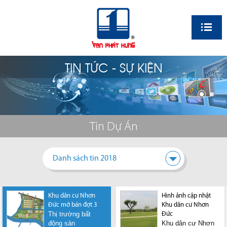
EN
TIN TỨC - SỰ KIỆN
Tin Dự Án
Danh sách tin 2018
Khu dân cư Nhơn
Mở bán đất nền tại
Hình ảnh cập nhật
Đức mở bán đợt 3
Khu dân cư CTC
Khu dân cư Nhơn
Thị trường bất
Công ty Cổ phần
Đức
động sản
TM DV DL C.T.C
Khu dân cư Nhơn