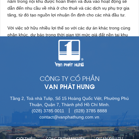
nằm trong nội khu được hoàn thiện và đưa vào hoạt động sẽ
dẫn đến nhu cầu về nhà ở cho thuê và các dịch vụ phụ trợ gia
tăng, từ đó tạo nguồn lợi nhuận ổn định cho các nhà đầu tư.
Với việc sở hữu nhiều lợi thế so với các dự án khác trong cùng
phân khúc, dự báo trong thời gian tới mức giá đất nền tại khu
dân cư Nhơn Đức sẽ có sự thay đổi theo hướng tích cực. Với
tốc độ thi công và tính thanh khoản khả quan tại dự án như
hiện nay thì việc hình thành một khu dân cư hiện đại sẽ hiện
hữu vào một ngày không xa, mang lại cơ hội an cư và đầu tư
cho nhiều đối tượng khách hàng.
CÔNG TY CỔ PHẦN
VẠN PHÁT HƯNG
Tầng 2, Toà nhà Tulip, Số 15 Hoàng Quốc Việt, Phường Phú
Thuận, Quận 7, Thành phố Hồ Chí Minh.
|
(028) 3785 0011
(028) 3785 8888
contact@vanphathung.com.vn