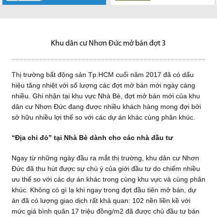
Tp.HCM cuối
chính thức mở
Đức tọa lạc tại
năm 2017 đã có dấu hiệu tăng
bán đất nền tại dự án Khu
Xã Nhơn Đức - Huyện Nhà Bè
nhiệt...
dân...
do Công ty Cổ...
Khu dân cư Nhơn Đức mở bán đợt 3
Thị trường bất động sản Tp.HCM cuối năm 2017 đã có dấu
hiệu tăng nhiệt với số lượng các đợt mở bán mới ngày càng
nhiều. Ghi nhận tại khu vực Nhà Bè, đợt mở bán mới của khu
dân cư Nhơn Đức đang được nhiều khách hàng mong đợi bởi
sở hữu nhiều lợi thế so với các dự án khác cùng phân khúc.
“Địa chỉ đỏ” tại Nhà Bè dành cho các nhà đầu tư
Ngay từ những ngày đầu ra mắt thị trường, khu dân cư Nhơn
Đức đã thu hút được sự chú ý của giới đầu tư do chiếm nhiều
ưu thế so với các dự án khác trong cùng khu vực và cùng phân
khúc. Không có gì lạ khi ngay trong đợt đầu tiên mở bán, dự
án đã có lượng giao dịch rất khả quan: 102 nền liền kề với
mức giá bình quân 17 triệu đồng/m2 đã được chủ đầu tư bán