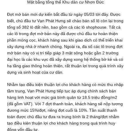
Mặt bằng tổng thể Khu dân cư Nhơn Đức
Đợt mở bán mới dự kiến bắt đầu từ ngày 05/03 tới đây. Được
biết, chủ đầu tư Vạn Phát Hưng sẽ chào bán số lô còn lại trong
tổng số 382 lô đất nền, bao gồm cả các lô shophouse. Tất cả
các lô trong đợt mở bán này đã được chủ đầu tư hoàn thiện
phần móng cọc, khách hàng sau khi giao dịch có thể triển khai
xây dựng nhà ở nhanh chóng. Ngoài ra, đa số các lô trong đợt
mở bán này có vị trí tiếp giáp 3 mặt sông hoặc gần 2 trường
đại học là các khu vực đã xây dựng xong hệ thống bờ kè và có
hạ tầng giao thông hoàn thiện, rất thuận lợi trong quá trình xây
dựng và sinh hoạt của cư dân.
Nhằm tạo điều kiện thuận lợi cho khách hàng có mức thu nhập
tầm trung, Vạn Phát Hưng tiếp tục áp dụng chính sách bán
hàng linh hoạt với mức giá bình quân từ 18.5 triệu đồng/m2
(đã gồm VAT). Với 7 đợt thanh toán, khách hàng sẽ nộp tương
đương mức 15%/đợt, riêng đợt cuối là 10%. Tần suất thanh
toán được chủ đầu tư đưa ra trung bình là 2 tháng/đợt nhằm
tạo điều kiện thuận lợi cho khách hàng trong quá trình huy
động vốn đầu tư.