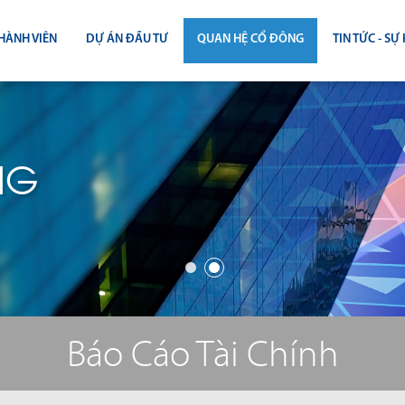
HÀNH VIÊN
DỰ ÁN ĐẦU TƯ
QUAN HỆ CỔ ĐÔNG
TIN TỨC - SỰ 
CÔNG BỐ THÔNG TIN
TIN THỊ T
ĐẠI HỘI ĐỒNG CỔ ĐÔNG
TIN DỰ Á
NG
BÁO CÁO THƯỜNG NIÊN
TIN CÔNG 
BÁO CÁO TÀI CHÍNH
BÁO CÁO QUẢN TRỊ CÔNG TY
ĐIỀU LỆ - QUY CHẾ - BẢN CÁO BẠ
Báo Cáo Tài Chính