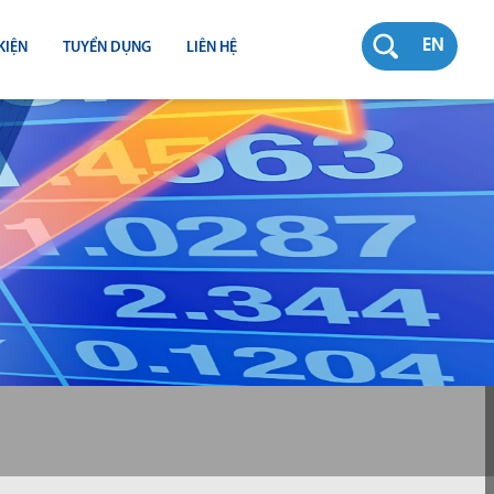
EN
KIỆN
TUYỂN DỤNG
LIÊN HỆ
RƯỜNG
N
TY
CH