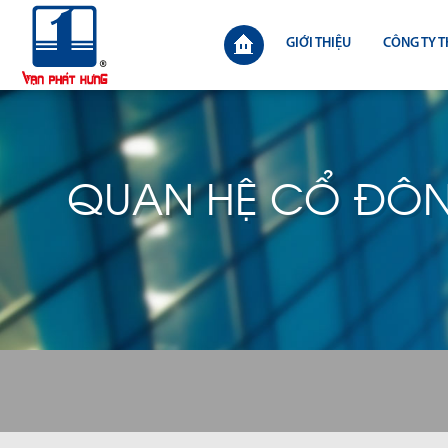
GIỚI THIỆU
CÔNG TY T
QUAN HỆ CỔ ĐÔ