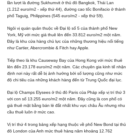
lần lượt là đường Sukhumvit ở thủ đô Bangkok, Thái Lan
(1.212 euro/m2 - xếp thứ 44), đường cao tốc Bonifacio ở thành
phố Taguig, Philippines (545 euro/m2 - xếp thứ 59).
Ngôi vị quán quân thuộc về Đại lộ số 5 của thành phố New
York, Mỹ với mức giá thuê lên đến 33.812 euro/m2 một năm.
Đây là khu cửa hàng chủ lực của những thương hiệu nổi tiếng
như Cartier, Abercrombie & Fitch hay Apple.
Tiếp theo là khu Causeway Bay của Hong Kong với mức thuê
lên đến 23.178 euro/m2 một năm. Các chuyên gia kinh tế nhận
định nơi này rất dễ bị ảnh hưởng bởi số lượng cũng như mức
độ chi tiêu của những khách hàng đến từ Trung Quốc đại lục.
Đại lộ Champs Elysees ở thủ đô Paris của Pháp xếp vị trí thứ 3
với con số 13.255 euro/m2 một năm. Đây cũng là con phố có
giá thuê mặt bằng bán lẻ đắt nhất khu vực châu Âu nhưng nhu
cầu thuê luôn ở mức cao.
Vị trí thứ 4 trong bảng xếp hạng thuộc về phố New Bond tại thủ
đô London của Anh mức thuê hàng năm khoảng 12.762