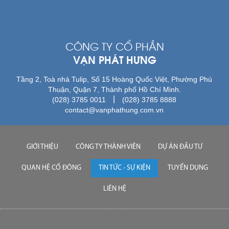
CÔNG TY CỔ PHẦN
VẠN PHÁT HƯNG
Tầng 2, Toà nhà Tulip, Số 15 Hoàng Quốc Việt, Phường Phú
Thuận, Quận 7, Thành phố Hồ Chí Minh.
|
(028) 3785 0011
(028) 3785 8888
contact@vanphathung.com.vn
GIỚI THIỆU
CÔNG TY THÀNH VIÊN
DỰ ÁN ĐẦU TƯ
QUAN HỆ CỔ ĐÔNG
TIN TỨC - SỰ KIỆN
TUYỂN DỤNG
LIÊN HỆ