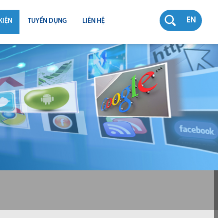
EN
KIỆN
TUYỂN DỤNG
LIÊN HỆ
RƯỜNG
N
TY
CH