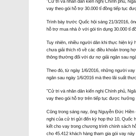
"Cử tri và nhân dân kiến nghị Chính phủ, Ng
vay theo gói hỗ trợ 30.000 tỉ đồng tiếp tục
Trình bày trước Quốc hội sáng 21/3/2016, ô
hỗ trợ mua nhà ở với gói tín dụng 30.000 tỉ 
Tuy nhiên, nhiều người dân khi thực hiện ký 
chưa giải thích rõ về các điều khoản trong hợ
thông thường đối với dư nợ giải ngân sau ng
Theo đó, từ ngày 1/6/2016, những người vay 
ngân sau ngày 1/6/2016 mà theo lãi suất th
"Cử tri và nhân dân kiến nghị Chính phủ, Ng
vay theo gói hỗ trợ trên tiếp tục được hưởng
Cũng trong sáng nay, ông Nguyễn Đức Hiền -
nghị của cử tri gửi đến kỳ họp thứ 10, Quốc 
kết cho vay trong chương trình chính sách hỗ 
cho 45.412 khách hàng tham gia gói vay này đ