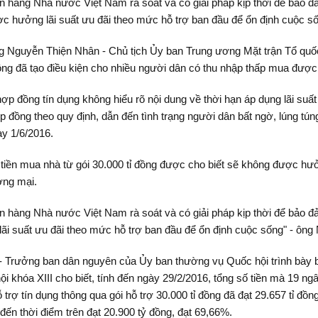
ân hàng Nhà nước Việt Nam rà soát và có giải pháp kịp thời để bảo 
 được hưởng lãi suất ưu đãi theo mức hỗ trợ ban đầu để ổn định cuộc
ng Nguyễn Thiện Nhân - Chủ tịch Ủy ban Trung ương Mặt trận Tổ quốc
đồng đã tạo điều kiện cho nhiều người dân có thu nhập thấp mua đượ
hợp đồng tín dụng không hiểu rõ nội dung về thời hạn áp dụng lãi suấ
p đồng theo quy định, dẫn đến tình trạng người dân bất ngờ, lúng tún
ày 1/6/2016.
tiền mua nhà từ gói 30.000 tỉ đồng được cho biết sẽ không được hưởn
ương mại.
ân hàng Nhà nước Việt Nam rà soát và có giải pháp kịp thời để bảo 
 lãi suất ưu đãi theo mức hỗ trợ ban đầu để ổn định cuộc sống" - ông
 Trưởng ban dân nguyên của Ủy ban thường vụ Quốc hội trình bày báo
hội khóa XIII cho biết, tính đến ngày 29/2/2016, tổng số tiền mà 19 
trợ tín dụng thông qua gói hỗ trợ 30.000 tỉ đồng đã đạt 29.657 tỉ đồn
ến thời điểm trên đạt 20.900 tỷ đồng, đạt 69,66%.