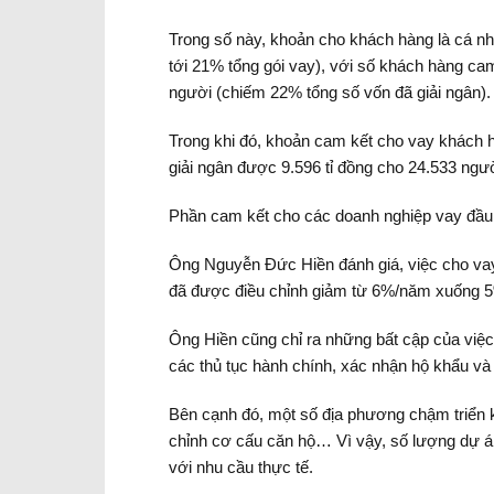
Trong số này, khoản cho khách hàng là cá nh
tới 21% tổng gói vay), với số khách hàng ca
người (chiếm 22% tổng số vốn đã giải ngân).
Trong khi đó, khoản cam kết cho vay khách h
giải ngân được 9.596 tỉ đồng cho 24.533 ngườ
Phần cam kết cho các doanh nghiệp vay đầu t
Ông Nguyễn Đức Hiền đánh giá, việc cho vay vớ
đã được điều chỉnh giảm từ 6%/năm xuống 5
Ông Hiền cũng chỉ ra những bất cập của việc 
các thủ tục hành chính, xác nhận hộ khẩu và
Bên cạnh đó, một số địa phương chậm triển k
chỉnh cơ cấu căn hộ… Vì vậy, số lượng dự á
với nhu cầu thực tế.