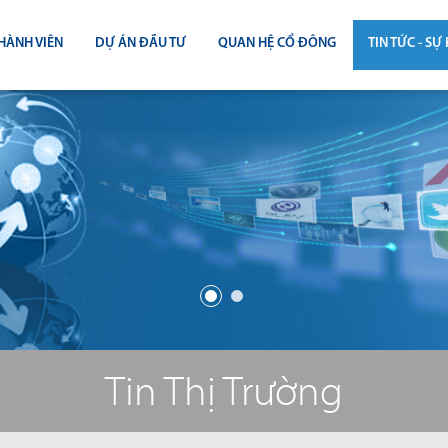
HÀNH VIÊN
DỰ ÁN ĐẦU TƯ
QUAN HỆ CỔ ĐÔNG
TIN TỨC - SỰ 
CÔNG BỐ THÔNG TIN
TIN THỊ T
ĐẠI HỘI ĐỒNG CỔ ĐÔNG
TIN DỰ Á
BÁO CÁO THƯỜNG NIÊN
TIN CÔNG 
BÁO CÁO TÀI CHÍNH
BÁO CÁO QUẢN TRỊ CÔNG TY
ĐIỀU LỆ - QUY CHẾ - BẢN CÁO BẠ
Tin Thị Trường