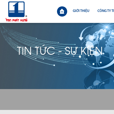
GIỚI THIỆU
CÔNG TY T
TIN TỨC - SỰ KIỆN