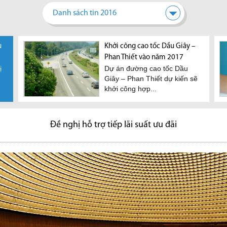
Danh sách tin 2016
u
u nối
 pháp gì
Quận 7: Cấp phép xây dựng
Nên quy hoạch TP.HCM thành
Khởi công cao tốc Dầu Giây –
TPHCM đề nghị được chuyển
Việt Nam đang bước vào thờ
Đánh
Tp.HCM
ng bất động
nhà ở trực tuyến chỉ trong 3
nhiều khu trung tâm
Phan Thiết vào năm 2017
đổi 26 ngàn ha đất nông
kỳ dân số vàng, bất động sản
dựng
ị
ừa yêu
TP.HCM trong tương lai sẽ
Dự án đường cao tốc Dầu
Theo
ngày
nghiệp
vào tầm ngắm của các nhà
 tải
hình thành nhiều khu trung
Giây – Phan Thiết dự kiến sẽ
Cục 
 sản
Đây là tin vui cho hàng ngàn
Chiều 6/7, Bí thư Thành uỷ
đầu tư nước ngoài
tâm, theo mô hình 'đa cực'
khởi công hợp...
và Th
ã có văn
người dân sinh sống tại
TPHCM Nguyễn Thiện Nhân
Theo JLL Việt Nam, đối với
để...
ướng...
Quận 7 (TP. HCM), trong
đã chủ trì buổi họp báo...
các dự án nhà ở và thương
mại, các nhà đầu tư...
thông hướng dẫn về quy.
Đề nghị hỗ trợ tiếp lãi suất ưu đãi