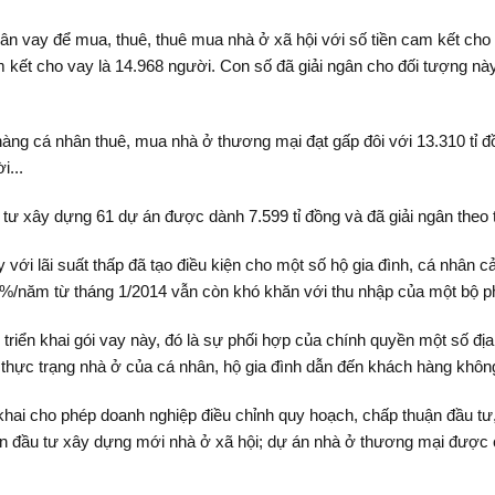
ân vay để mua, thuê, thuê mua nhà ở xã hội với số tiền cam kết cho
m kết cho vay là 14.968 người. Con số đã giải ngân cho đối tượng nà
àng cá nhân thuê, mua nhà ở thương mại đạt gấp đôi với 13.310 tỉ 
i...
ư xây dựng 61 dự án được dành 7.599 tỉ đồng và đã giải ngân theo ti
i lãi suất thấp đã tạo điều kiện cho một số hộ gia đình, cá nhân cải
%/năm từ tháng 1/2014 vẫn còn khó khăn với thu nhập của một bộ p
triển khai gói vay này, đó là sự phối hợp của chính quyền một số địa
 thực trạng nhà ở của cá nhân, hộ gia đình dẫn đến khách hàng khôn
hai cho phép doanh nghiệp điều chỉnh quy hoạch, chấp thuận đầu tư,
n đầu tư xây dựng mới nhà ở xã hội; dự án nhà ở thương mại được c