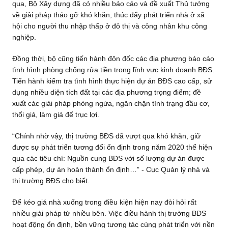
qua, Bộ Xây dựng đã có nhiều báo cáo và đề xuất Thủ tướng
về giải pháp tháo gỡ khó khăn, thúc đẩy phát triển nhà ở xã
hội cho người thu nhập thấp ở đô thị và công nhân khu công
nghiệp.
Đồng thời, bộ cũng tiến hành đôn đốc các địa phương báo cáo
tình hình phòng chống rửa tiền trong lĩnh vực kinh doanh BĐS.
Tiến hành kiểm tra tình hình thực hiện dự án BĐS cao cấp, sử
dụng nhiều diện tích đất tại các địa phương trọng điểm; đề
xuất các giải pháp phòng ngừa, ngăn chặn tình trạng đầu cơ,
thổi giá, làm giá để trục lợi.
“Chính nhờ vậy, thị trường BĐS đã vượt qua khó khăn, giữ
được sự phát triển tương đối ổn định trong năm 2020 thể hiện
qua các tiêu chí: Nguồn cung BĐS với số lượng dự án được
cấp phép, dự án hoàn thành ổn định…” - Cục Quản lý nhà và
thị trường BĐS cho biết.
Để kéo giá nhà xuống trong điều kiện hiện nay đòi hỏi rất
nhiều giải pháp từ nhiều bên. Việc điều hành thị trường BĐS
hoạt động ổn định, bền vững tương tác cùng phát triển với nền