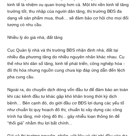
kinh tế là nhiệm vụ quan trọng hơn cả. Một khi nền kinh tế tăng
trưởng tốt, thu nhập của người dân tăng, thị trường BĐS đa
dạng về sản phẩm mua, thuê… sẽ đảm bảo cơ hội cho mọi đối
tượng có nhu cầu.
Nhiều lý do giá nhà, đất tăng
Cục Quản lý nhà và thị trường BĐS nhận định nhà, đất tại
nhiều địa phương tăng do nhiều nguyên nhân khác nhau. Cụ
thể như khi dân số tăng, kinh tế phát triển, công nghiệp hóa -
đô thị hóa nhưng nguồn cung chưa kịp đáp ứng dẫn đến lệch
pha cung cầu.
Ngoài ra, do chuyển dịch dòng vốn đầu tư để đảm bảo an toàn
khi các kênh đầu tư khác gặp khó khăn trong thời kỳ dịch
bệnh… Bên cạnh đó, do giới đầu cơ BĐS lợi dụng các yếu tố
như chuẩn bị quy hoạch đô thị, chuẩn bị xây dựng các công
trình hạ tầng, mở rộng đô thị... gây nhiễu loạn thông tin để
“thổi giá” nhằm thu lợi bất chính...
Giá cả thị trường nguyên, nhiên, vật liệu và chi phí đầu vào dự