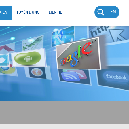
EN
KIỆN
TUYỂN DỤNG
LIÊN HỆ
RƯỜNG
N
TY
CH