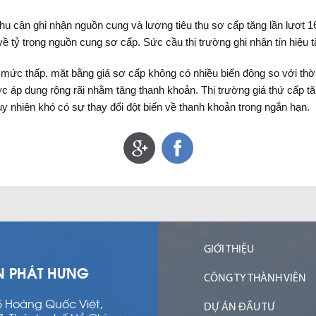
 cận ghi nhận nguồn cung và lượng tiêu thụ sơ cấp tăng lần lượt 16
ề tỷ trọng nguồn cung sơ cấp. Sức cầu thị trường ghi nhận tín hiệu 
ở mức thấp. mặt bằng giá sơ cấp không có nhiều biến động so với th
áp dụng rộng rãi nhằm tăng thanh khoản. Thị trường giá thứ cấp tăn
uy nhiên khó có sự thay đổi đột biến về thanh khoản trong ngắn hạn.
GIỚI THIỆU
N PHÁT HƯNG
CÔNG TY THÀNH VIÊN
15 Hoàng Quốc Việt,
DỰ ÁN ĐẦU TƯ