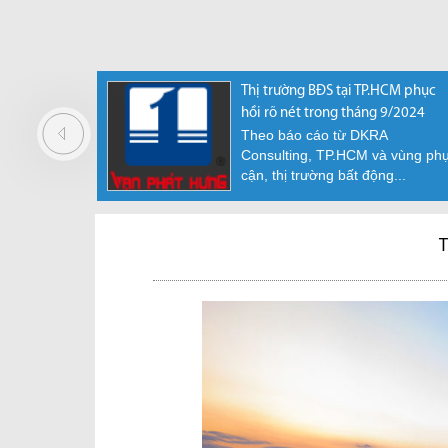
 được tiếp
TP.HCM huy động 100.000 tỷ
Thị trường BĐS tại TP.HCM phục
uyển
đồng để triển khai 10 dự án
hồi rõ nét trong tháng 9/2024
Theo báo cáo từ DKRA
ộng sản
trong năm nay
Consulting, TP.HCM và vùng ph
ủy quyền
Năm 2025, TP.HCM cần huy
cận, thị trường bất động...
ếp nhận,
động khoảng 100.000 tỷ
uyển...
đồng để triển khai 10 dự án...
T