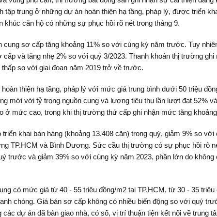
tập trung ở những dự án hoàn thiện hạ tầng, pháp lý, được triển khai
 khúc căn hộ có những sự phục hồi rõ nét trong tháng 9.
ồn cung sơ cấp tăng khoảng 11% so với cùng kỳ năm trước. Tuy nhiê
cấp và tăng nhẹ 2% so với quý 3/2023. Thanh khoản thị trường ghi nh
thấp so với giai đoạn năm 2019 trở về trước.
hoàn thiện hạ tầng, pháp lý với mức giá trung bình dưới 50 triệu đ
ng mới với tỷ trọng nguồn cung và lượng tiêu thụ lần lượt đạt 52% v
o ở mức cao, trong khi thị trường thứ cấp ghi nhận mức tăng khoản
 triển khai bán hàng (khoảng 13.408 căn) trong quý, giảm 9% so vớ
rường TP.HCM và Bình Dương. Sức cầu thị trường có sự phục hồi rõ né
quý trước và giảm 39% so với cùng kỳ năm 2023, phần lớn do khôn
ung có mức giá từ 40 - 55 triệu đồng/m2 tại TP.HCM, từ 30 - 35 tri
nhanh chóng. Giá bán sơ cấp không có nhiều biến động so với quý tr
các dự án đã bàn giao nhà, có sổ, vị trí thuận tiện kết nối về trung t