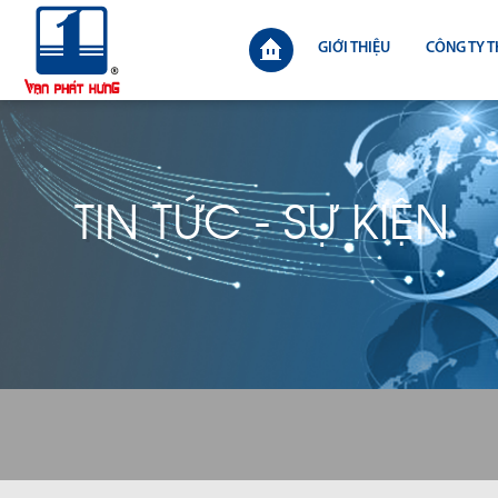
GIỚI THIỆU
CÔNG TY T
TIN TỨC - SỰ KIỆN