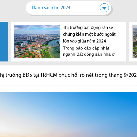
Danh sách tin 2024
Thủ tướng phê duyệt Quy
Thị trường bất động sản sẽ
hoạch TPHCM thời kỳ 2021-
chứng kiến một bước ngoặt
2030, tầm nhìn đến năm 2050
lớn vào giữa năm 2024
ụ
Quy hoạch phê duyệt nêu rõ,
Trong báo cáo cập nhật
giai đoạn 2021-2030 phấn
ngành Bất động sản nhà ở
đấu tốc độ tăng trưởng...
mới phát hành, các chuyên...
hị trường BĐS tại TP.HCM phục hồi rõ nét trong tháng 9/20