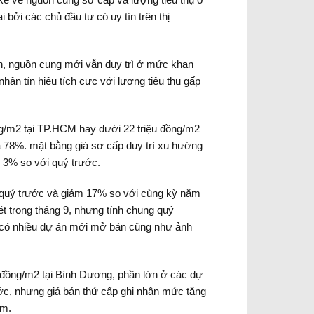
 bởi các chủ đầu tư có uy tín trên thị
n, nguồn cung mới vẫn duy trì ở mức khan
ận tín hiệu tích cực với lượng tiêu thụ gấp
ồng/m2 tại TP.HCM hay dưới 22 triệu đồng/m2
à 78%. mặt bằng giá sơ cấp duy trì xu hướng
g 3% so với quý trước.
i quý trước và giảm 17% so với cùng kỳ năm
t trong tháng 9, nhưng tính chung quý
g có nhiều dự án mới mở bán cũng như ảnh
ệu đồng/m2 tại Bình Dương, phần lớn ở các dự
ước, nhưng giá bán thứ cấp ghi nhận mức tăng
âm.