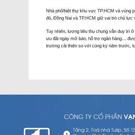
Nhà phố/biệt thự khu vực TP.HCM và vùng phụ
đó, Đồng Nai và TP.HCM giữ vai trò chủ lực v
Tuy nhiên, lượng tiêu thụ chung vẫn duy trì 
ưu đãi ngày mở bán, hỗ trợ ngân hàng… được 
trường cải thiện so với cùng kỳ năm trước, t
CÔNG TY CỔ PHẦN
VẠ
Tầng 2, Toà nhà Tulip, Số 