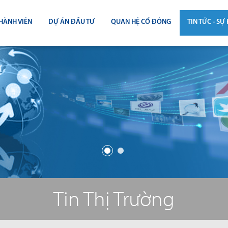
HÀNH VIÊN
DỰ ÁN ĐẦU TƯ
QUAN HỆ CỔ ĐÔNG
TIN TỨC - SỰ 
CÔNG BỐ THÔNG TIN
TIN THỊ T
ĐẠI HỘI ĐỒNG CỔ ĐÔNG
TIN DỰ Á
BÁO CÁO THƯỜNG NIÊN
TIN CÔNG 
BÁO CÁO TÀI CHÍNH
BÁO CÁO QUẢN TRỊ CÔNG TY
ĐIỀU LỆ - QUY CHẾ - BẢN CÁO BẠ
Tin Thị Trường