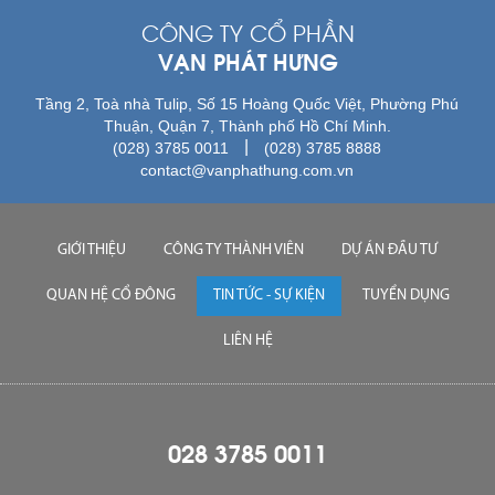
CÔNG TY CỔ PHẦN
VẠN PHÁT HƯNG
Tầng 2, Toà nhà Tulip, Số 15 Hoàng Quốc Việt, Phường Phú
Thuận, Quận 7, Thành phố Hồ Chí Minh.
|
(028) 3785 0011
(028) 3785 8888
contact@vanphathung.com.vn
GIỚI THIỆU
CÔNG TY THÀNH VIÊN
DỰ ÁN ĐẦU TƯ
QUAN HỆ CỔ ĐÔNG
TIN TỨC - SỰ KIỆN
TUYỂN DỤNG
LIÊN HỆ
028 3785 0011