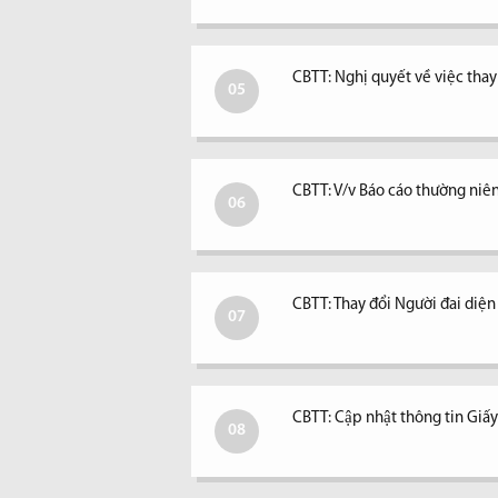
CBTT: Nghị quyết về việc tha
05
CBTT: V/v Báo cáo thường niê
06
CBTT: Thay đổi Người đai diệ
07
CBTT: Cập nhật thông tin Giấ
08