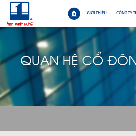
GIỚI THIỆU
CÔNG TY T
QUAN HỆ CỔ ĐÔ