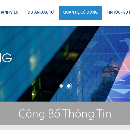
HÀNH VIÊN
DỰ ÁN ĐẦU TƯ
QUAN HỆ CỔ ĐÔNG
TIN TỨC - SỰ 
CÔNG BỐ THÔNG TIN
TIN THỊ T
ĐẠI HỘI ĐỒNG CỔ ĐÔNG
TIN DỰ Á
NG
BÁO CÁO THƯỜNG NIÊN
TIN CÔNG 
BÁO CÁO TÀI CHÍNH
BÁO CÁO QUẢN TRỊ CÔNG TY
ĐIỀU LỆ - QUY CHẾ - BẢN CÁO BẠ
Công Bố Thông Tin