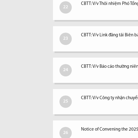
CBTT: V/v Thôi nhiệm Phó Tổ
22
CBTT: V/v Link đăng tải Biê
23
CBTT: V/v Báo cáo thường ni
24
CBTT: V/v Công ty nhận chuyể
25
Notice of Convening the 202
26