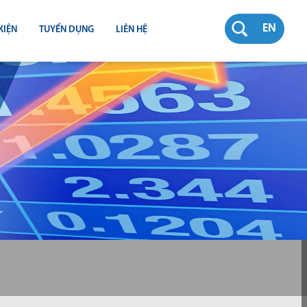
EN
KIỆN
TUYỂN DỤNG
LIÊN HỆ
RƯỜNG
N
TY
CH