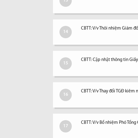
13
CBTT: V/v Thôi nhiệm Giám đố
14
CBTT: Cập nhật thông tin Giấ
15
CBTT: V/v Thay đổi TGĐ kiêm ngư
16
CBTT: V/v Bổ nhiệm Phó Tổng
17