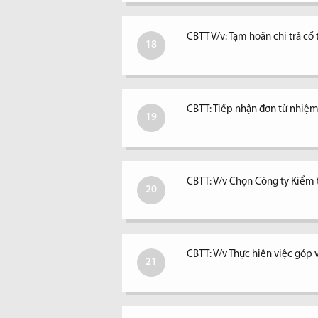
CBTT V/v: Tạm hoãn chi trả c
18
CBTT: Tiếp nhận đơn từ nhiệm 
19
CBTT: V/v Chọn Công ty Kiểm
20
CBTT: V/v Thực hiện việc góp 
21