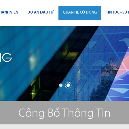
HÀNH VIÊN
DỰ ÁN ĐẦU TƯ
QUAN HỆ CỔ ĐÔNG
TIN TỨC - SỰ 
CÔNG BỐ THÔNG TIN
TIN THỊ T
ĐẠI HỘI ĐỒNG CỔ ĐÔNG
TIN DỰ Á
NG
BÁO CÁO THƯỜNG NIÊN
TIN CÔNG 
BÁO CÁO TÀI CHÍNH
BÁO CÁO QUẢN TRỊ CÔNG TY
ĐIỀU LỆ - QUY CHẾ - BẢN CÁO BẠ
Công Bố Thông Tin