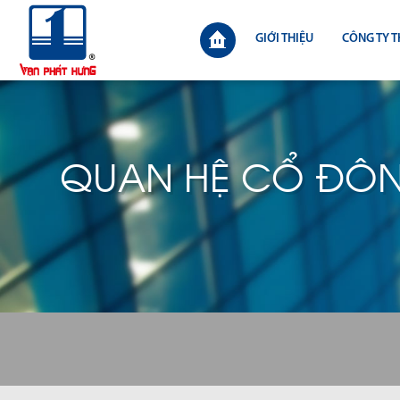
GIỚI THIỆU
CÔNG TY T
QUAN HỆ CỔ ĐÔ