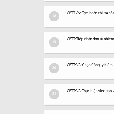
CBTT V/v: Tạm hoãn chi trả c
18
CBTT: Tiếp nhận đơn từ nhiệm 
19
CBTT: V/v Chọn Công ty Kiểm
20
CBTT: V/v Thực hiện việc góp 
21