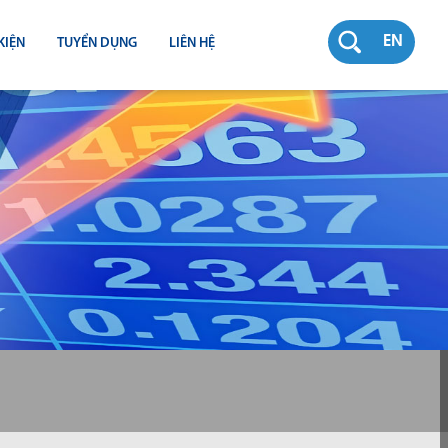
EN
KIỆN
TUYỂN DỤNG
LIÊN HỆ
RƯỜNG
N
TY
CH