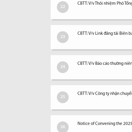
CBTT: V/v Thôi nhiệm Phó Tổ
22
CBTT: V/v Link đăng tải Biê
23
CBTT: V/v Báo cáo thường ni
24
CBTT: V/v Công ty nhận chuyể
25
Notice of Convening the 202
26