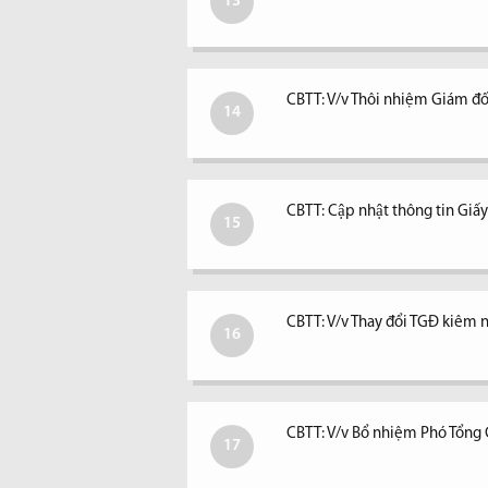
13
CBTT: V/v Thôi nhiệm Giám đố
14
CBTT: Cập nhật thông tin Giấ
15
CBTT: V/v Thay đổi TGĐ kiêm ngư
16
CBTT: V/v Bổ nhiệm Phó Tổng
17