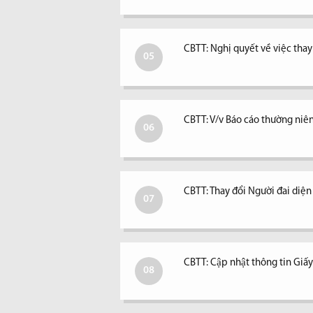
CBTT: Nghị quyết về việc tha
05
CBTT: V/v Báo cáo thường niê
06
CBTT: Thay đổi Người đai diệ
07
CBTT: Cập nhật thông tin Giấ
08