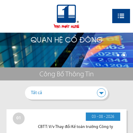
EN
QUAN HỆ CỔ ĐÔNG
Công Bố Thông Tin
Tất cả
03 - 08 - 2026
01
CBTT: V/v Thay đổi Kế toán trưởng Công ty