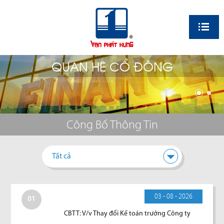
EN
QUAN HỆ CỔ ĐÔNG
Công Bố Thông Tin
Tất cả
03 - 08 - 2026
01
CBTT: V/v Thay đổi Kế toán trưởng Công ty