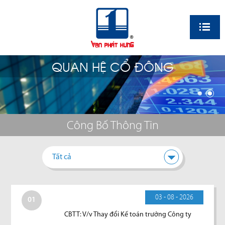
EN
QUAN HỆ CỔ ĐÔNG
Công Bố Thông Tin
Tất cả
03 - 08 - 2026
01
CBTT: V/v Thay đổi Kế toán trưởng Công ty