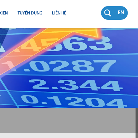
EN
KIỆN
TUYỂN DỤNG
LIÊN HỆ
RƯỜNG
N
TY
CH