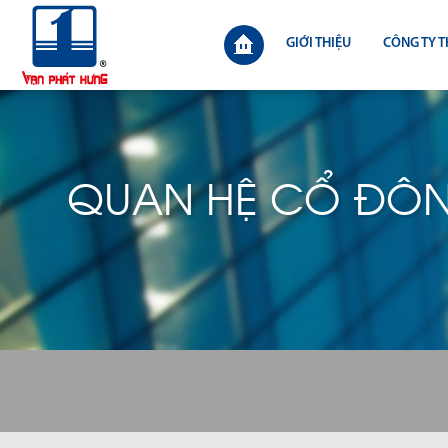
GIỚI THIỆU
CÔNG TY T
QUAN HỆ CỔ ĐÔ