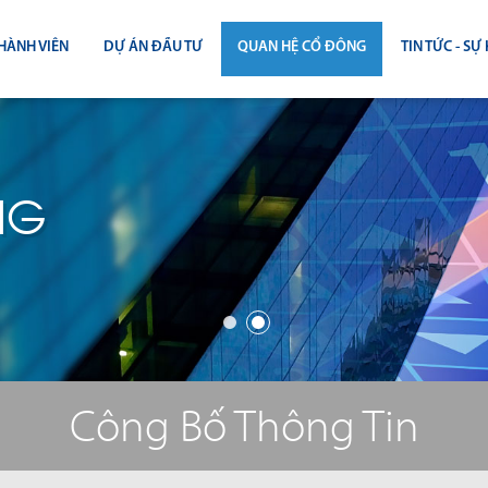
HÀNH VIÊN
DỰ ÁN ĐẦU TƯ
QUAN HỆ CỔ ĐÔNG
TIN TỨC - SỰ 
CÔNG BỐ THÔNG TIN
TIN THỊ T
ĐẠI HỘI ĐỒNG CỔ ĐÔNG
TIN DỰ Á
NG
BÁO CÁO THƯỜNG NIÊN
TIN CÔNG 
BÁO CÁO TÀI CHÍNH
BÁO CÁO QUẢN TRỊ CÔNG TY
ĐIỀU LỆ - QUY CHẾ - BẢN CÁO BẠ
Công Bố Thông Tin