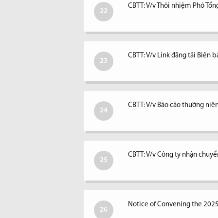
CBTT: V/v Thôi nhiệm Phó Tổ
22
CBTT: V/v Link đăng tải Biê
23
CBTT: V/v Báo cáo thường ni
24
CBTT: V/v Công ty nhận chuyể
25
Notice of Convening the 202
26