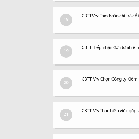
CBTT V/v: Tạm hoãn chi trả c
18
CBTT: Tiếp nhận đơn từ nhiệm 
19
CBTT: V/v Chọn Công ty Kiểm
20
CBTT: V/v Thực hiện việc góp 
21