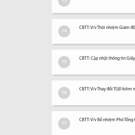
13
CBTT: V/v Thôi nhiệm Giám đố
14
CBTT: Cập nhật thông tin Giấ
15
CBTT: V/v Thay đổi TGĐ kiêm ngư
16
CBTT: V/v Bổ nhiệm Phó Tổng
17