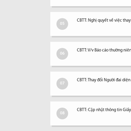
CBTT: Nghị quyết về việc tha
05
CBTT: V/v Báo cáo thường niê
06
CBTT: Thay đổi Người đai diệ
07
CBTT: Cập nhật thông tin Giấ
08