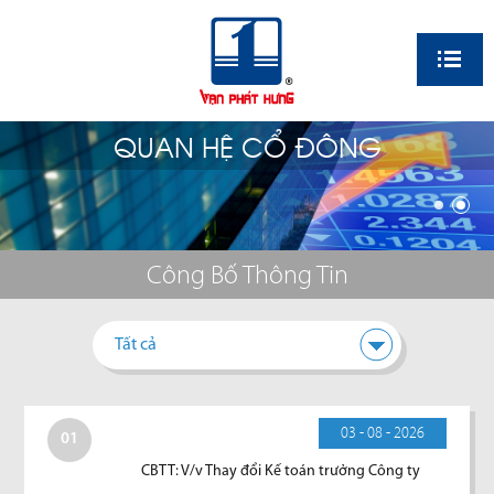
EN
QUAN HỆ CỔ ĐÔNG
Công Bố Thông Tin
Tất cả
03 - 08 - 2026
01
CBTT: V/v Thay đổi Kế toán trưởng Công ty