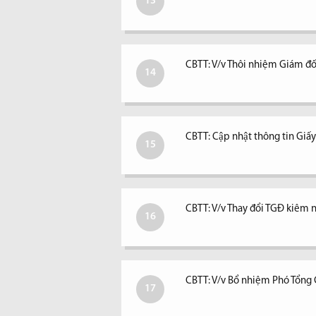
13
CBTT: V/v Thôi nhiệm Giám đố
14
CBTT: Cập nhật thông tin Giấ
15
CBTT: V/v Thay đổi TGĐ kiêm ngư
16
CBTT: V/v Bổ nhiệm Phó Tổng
17