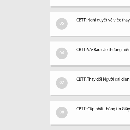
CBTT: Nghị quyết về việc tha
05
CBTT: V/v Báo cáo thường niê
06
CBTT: Thay đổi Người đai diệ
07
CBTT: Cập nhật thông tin Giấ
08