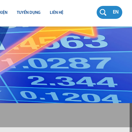
EN
KIỆN
TUYỂN DỤNG
LIÊN HỆ
RƯỜNG
N
TY
CH