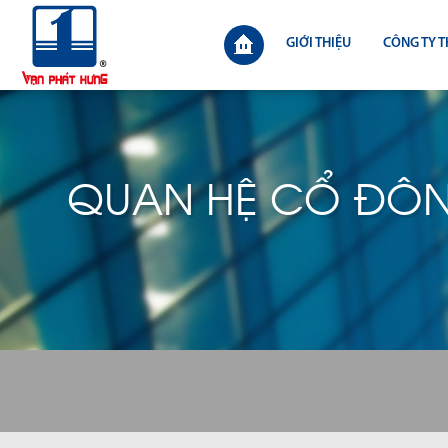
GIỚI THIỆU
CÔNG TY T
QUAN HỆ CỔ ĐÔ