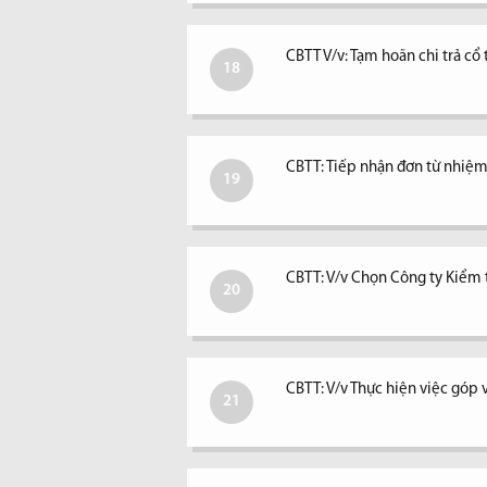
CBTT V/v: Tạm hoãn chi trả c
18
CBTT: Tiếp nhận đơn từ nhiệm 
19
CBTT: V/v Chọn Công ty Kiểm
20
CBTT: V/v Thực hiện việc góp 
21