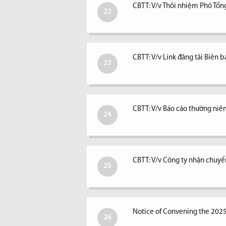
CBTT: V/v Thôi nhiệm Phó Tổ
22
CBTT: V/v Link đăng tải Biê
23
CBTT: V/v Báo cáo thường ni
24
CBTT: V/v Công ty nhận chuyể
25
Notice of Convening the 202
26