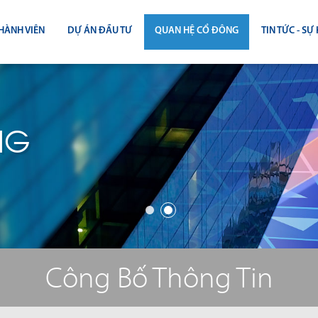
HÀNH VIÊN
DỰ ÁN ĐẦU TƯ
QUAN HỆ CỔ ĐÔNG
TIN TỨC - SỰ 
CÔNG BỐ THÔNG TIN
TIN THỊ T
ĐẠI HỘI ĐỒNG CỔ ĐÔNG
TIN DỰ Á
NG
BÁO CÁO THƯỜNG NIÊN
TIN CÔNG 
BÁO CÁO TÀI CHÍNH
BÁO CÁO QUẢN TRỊ CÔNG TY
ĐIỀU LỆ - QUY CHẾ - BẢN CÁO BẠ
Công Bố Thông Tin