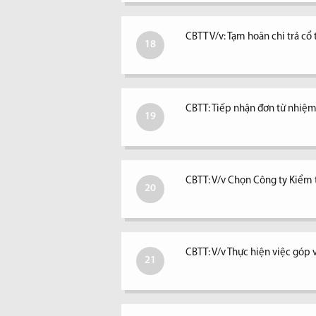
CBTT V/v: Tạm hoãn chi trả c
18
CBTT: Tiếp nhận đơn từ nhiệm 
19
CBTT: V/v Chọn Công ty Kiểm
20
CBTT: V/v Thực hiện việc góp 
21