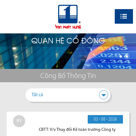
EN
QUAN HỆ CỔ ĐÔNG
Công Bố Thông Tin
Tất cả
03 - 08 - 2026
01
CBTT: V/v Thay đổi Kế toán trưởng Công ty