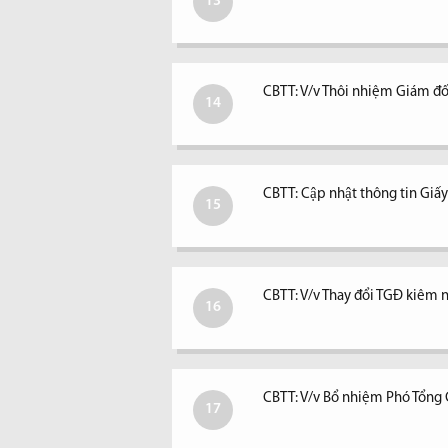
13
CBTT: V/v Thôi nhiệm Giám đố
14
CBTT: Cập nhật thông tin Giấ
15
CBTT: V/v Thay đổi TGĐ kiêm ngư
16
CBTT: V/v Bổ nhiệm Phó Tổng
17