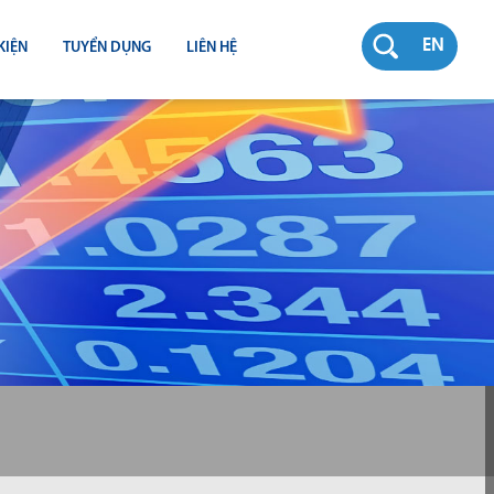
EN
KIỆN
TUYỂN DỤNG
LIÊN HỆ
RƯỜNG
N
TY
CH