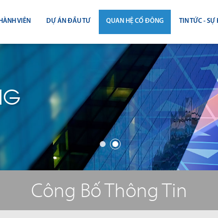
HÀNH VIÊN
DỰ ÁN ĐẦU TƯ
QUAN HỆ CỔ ĐÔNG
TIN TỨC - SỰ 
CÔNG BỐ THÔNG TIN
TIN THỊ T
ĐẠI HỘI ĐỒNG CỔ ĐÔNG
TIN DỰ Á
NG
BÁO CÁO THƯỜNG NIÊN
TIN CÔNG 
BÁO CÁO TÀI CHÍNH
BÁO CÁO QUẢN TRỊ CÔNG TY
ĐIỀU LỆ - QUY CHẾ - BẢN CÁO BẠ
Công Bố Thông Tin