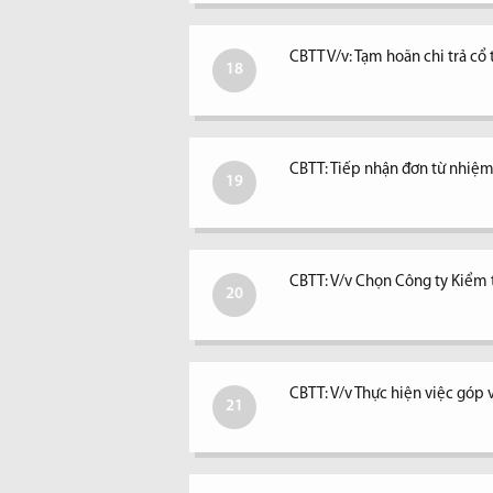
CBTT V/v: Tạm hoãn chi trả c
18
CBTT: Tiếp nhận đơn từ nhiệm 
19
CBTT: V/v Chọn Công ty Kiểm
20
CBTT: V/v Thực hiện việc góp 
21