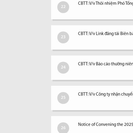
CBTT: V/v Thôi nhiệm Phó Tổ
22
CBTT: V/v Link đăng tải Biê
23
CBTT: V/v Báo cáo thường ni
24
CBTT: V/v Công ty nhận chuyể
25
Notice of Convening the 202
26