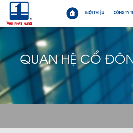
GIỚI THIỆU
CÔNG TY T
QUAN HỆ CỔ ĐÔ