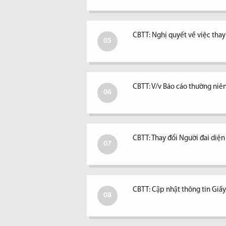
CBTT: Nghị quyết về việc tha
05
CBTT: V/v Báo cáo thường niê
06
CBTT: Thay đổi Người đai diệ
07
CBTT: Cập nhật thông tin Giấ
08