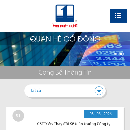
EN
QUAN HỆ CỔ ĐÔNG
Công Bố Thông Tin
Tất cả
03 - 08 - 2026
01
CBTT: V/v Thay đổi Kế toán trưởng Công ty