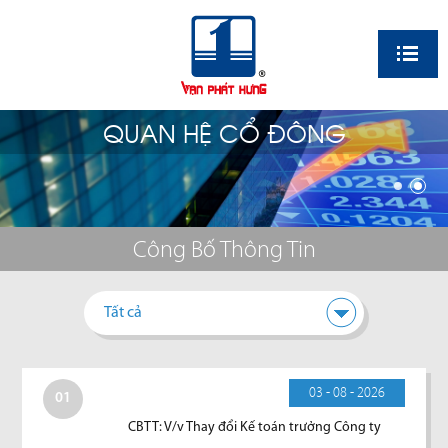
EN
QUAN HỆ CỔ ĐÔNG
Công Bố Thông Tin
Tất cả
03 - 08 - 2026
01
CBTT: V/v Thay đổi Kế toán trưởng Công ty