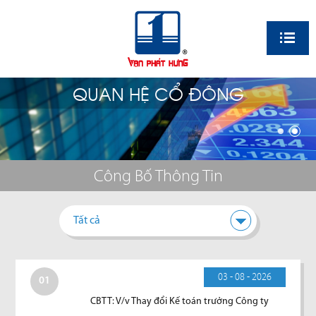
EN
QUAN HỆ CỔ ĐÔNG
Công Bố Thông Tin
Tất cả
03 - 08 - 2026
01
CBTT: V/v Thay đổi Kế toán trưởng Công ty