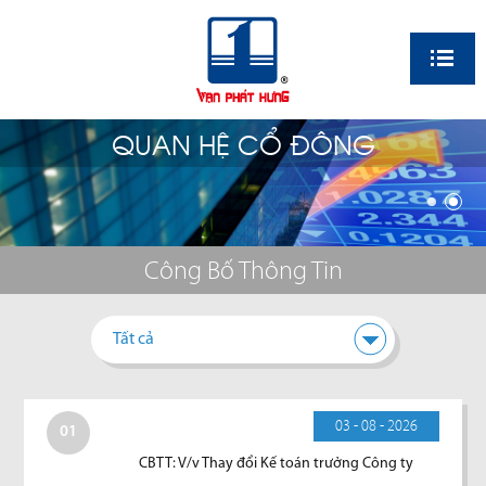
EN
QUAN HỆ CỔ ĐÔNG
Công Bố Thông Tin
Tất cả
03 - 08 - 2026
01
CBTT: V/v Thay đổi Kế toán trưởng Công ty