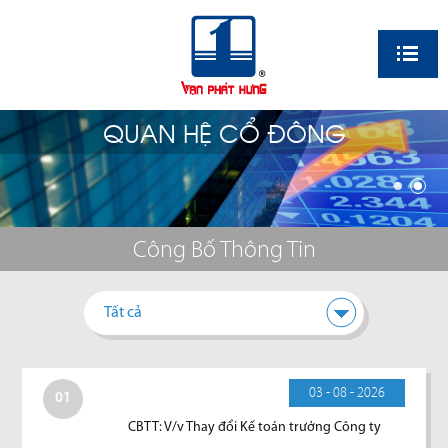
EN
QUAN HỆ CỔ ĐÔNG
Công Bố Thông Tin
Tất cả
03 - 08 - 2026
01
CBTT: V/v Thay đổi Kế toán trưởng Công ty