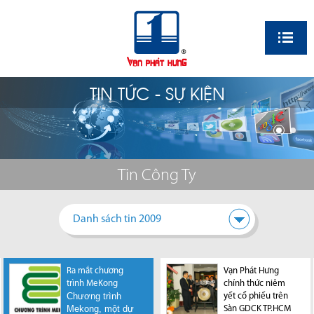
EN
TIN TỨC - SỰ KIỆN
Tin Công Ty
Danh sách tin 2009
Ra mắt chương
Công ty Vạn Phát
Hội Nghị Nhà
Vạn Phát Hưng
trình MeKong
Hưng tổ chức hội
Chung Cư lần thứ
chính thức niêm
Chương trình
thảo giao lưu với
nhất, cụm chung
yết cổ phiếu trên
Mekong, một dự
Nhà đầu tư
cư cao tầng Phú
Sàn GDCK TP.HCM