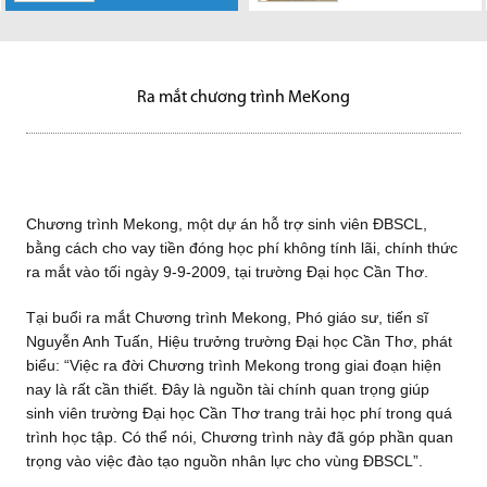
án hỗ trợ sinh
Ngày 11/3/2010,
Ngày 09-09-2009
Mỹ
viên ĐBSCL, bằng cách cho
Công ty CP Vạn Phát Hưng
Sáng ngày 20/03/2011 vừa
tại Sở giao dịch chứng khoán
vay tiền...
(VPH) tổ chức hội thảo, giao
qua, Công ty Cổ phần Vạn Phát
Thành phố Hồ Chí Minh đã diển
lưu với nhà...
Hưng đã chủ trì tổ...
ra...
Ra mắt chương trình MeKong
Chương trình Mekong, một dự án hỗ trợ sinh viên ĐBSCL,
bằng cách cho vay tiền đóng học phí không tính lãi, chính thức
ra mắt vào tối ngày 9-9-2009, tại trường Đại học Cần Thơ.
Tại buổi ra mắt Chương trình Mekong, Phó giáo sư, tiến sĩ
Nguyễn Anh Tuấn, Hiệu trưởng trường Đại học Cần Thơ, phát
biểu: “Việc ra đời Chương trình Mekong trong giai đoạn hiện
nay là rất cần thiết. Đây là nguồn tài chính quan trọng giúp
sinh viên trường Đại học Cần Thơ trang trải học phí trong quá
trình học tập. Có thể nói, Chương trình này đã góp phần quan
trọng vào việc đào tạo nguồn nhân lực cho vùng ĐBSCL”.