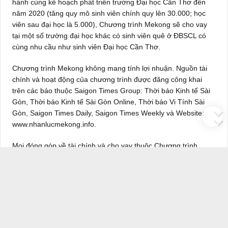
hành cùng kế hoạch phát triển trường Đại học Cần Thơ đến
năm 2020 (tăng quy mô sinh viên chính quy lên 30.000; học
viên sau đại học là 5.000), Chương trình Mekong sẽ cho vay
tại một số trường đại học khác có sinh viên quê ở ĐBSCL có
cùng nhu cầu như sinh viên Đại học Cần Thơ.
Chương trình Mekong không mang tính lợi nhuận. Nguồn tài
chính và hoạt động của chương trình được đăng công khai
trên các báo thuộc Saigon Times Group: Thời báo Kinh tế Sài
Gòn, Thời báo Kinh tế Sài Gòn Online, Thời báo Vi Tính Sài
Gòn, Saigon Times Daily, Saigon Times Weekly và Website:
www.nhanlucmekong.info.
Mọi đóng góp về tài chính và cho vay thuộc Chương trình
Mekong, đều được công khai trên website:
www.nhanlucmekong.info.
Địa chỉ liên hệ với Chương trình Mekong
Tại thành phố Hồ Chí Minh: 35, Nam Kỳ Khởi Nghĩa, quận 1.
Bà Hải Yến - ĐT: (08)37402712 - 0905343672 Email: