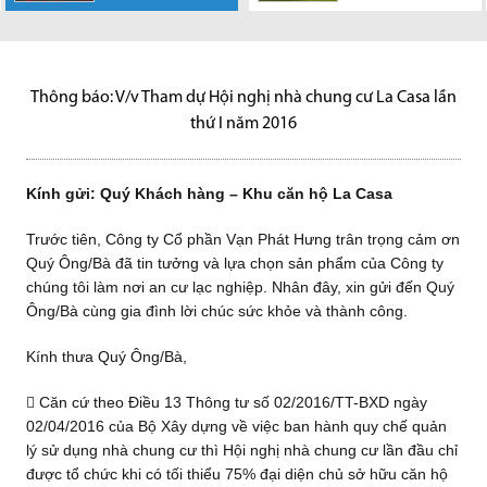
Vạn Phát Hưng
Vạn Phát Hưng
Những năm gần
Công ty Cổ phần
2016
Quốc Tế Lao động
Kính gửi: Quý Khách hàng –
chân thành cảm ơn sự hợp tác
chân thành cảm ơn sự hợp tác
đây, song hành với sự xuất
Vạn Phát Hưng chân thành
1/5
Khu căn hộ La Casa Trước
của Quý khách...
của Quý khách...
hiện và phát triển mạnh mẽ
cảm ơn sự hợp tác của Quý
Công ty Cổ phần Vạn Phát
tiên, Công ty Cổ phần...
của...
khách...
Hưng chân thành cảm ơn sự
hợp tác của Quý khách...
Thông báo: V/v Tham dự Hội nghị nhà chung cư La Casa lần
thứ I năm 2016
Kính gửi: Quý Khách hàng – Khu căn hộ La Casa
Trước tiên, Công ty Cổ phần Vạn Phát Hưng trân trọng cảm ơn
Quý Ông/Bà đã tin tưởng và lựa chọn sản phẩm của Công ty
chúng tôi làm nơi an cư lạc nghiệp. Nhân đây, xin gửi đến Quý
Ông/Bà cùng gia đình lời chúc
sức khỏe và thành công.
Kính thưa Quý Ông/Bà,
 Căn cứ theo Điều 13 Thông tư số 02/2016/TT-BXD ngày
02/04/2016 của Bộ Xây dựng về việc ban hành quy chế quản
lý sử dụng nhà chung cư thì Hội nghị nhà chung cư lần đầu chỉ
được tổ chức khi có tối thiểu 75% đại diện chủ sở hữu căn hộ