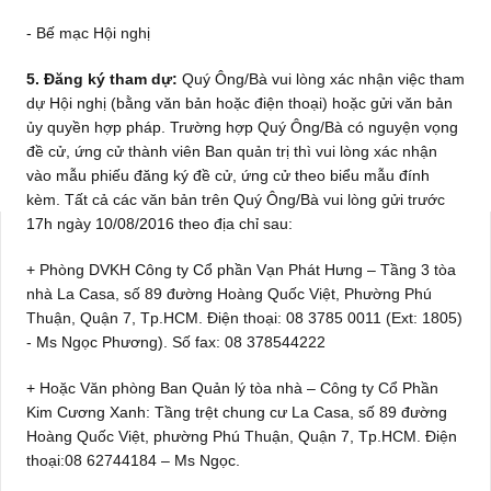
- Bế mạc Hội nghị
5. Đăng ký tham dự:
Quý Ông/Bà vui lòng xác nhận việc tham
dự Hội nghị (bằng văn bản hoặc điện thoại) hoặc gửi văn bản
ủy quyền hợp pháp. Trường hợp Quý Ông/Bà có nguyện vọng
đề cử, ứng cử thành viên Ban quản trị thì vui lòng xác nhận
vào mẫu phiếu đăng ký đề cử, ứng cử theo biểu mẫu đính
kèm. Tất cả các văn bản trên Quý Ông/Bà vui lòng gửi trước
17h ngày 10/08/2016 theo địa chỉ sau:
+ Phòng DVKH Công ty Cổ phần Vạn Phát Hưng – Tầng 3 tòa
nhà La Casa, số 89 đường Hoàng Quốc Việt, Phường Phú
Thuận, Quận 7, Tp.HCM. Điện thoại: 08 3785 0011 (Ext: 1805)
- Ms Ngọc Phương). Số fax: 08 378544222
+ Hoặc Văn phòng Ban Quản lý tòa nhà – Công ty Cổ Phần
Kim Cương Xanh: Tầng trệt chung cư
La Casa, số 89 đường
Hoàng Quốc Việt, phường Phú Thuận, Quận 7, Tp.HCM. Điện
thoại:
08 62744184 – Ms Ngọc.