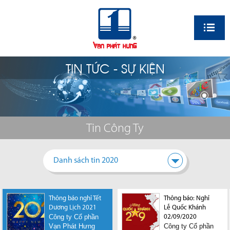
EN
TIN TỨC - SỰ KIỆN
Tin Công Ty
Danh sách tin 2020
Thông báo nghỉ Tết
Thông báo nghỉ Lễ
Thông báo: Nghỉ
Tp.HCM nằm trong
Dương Lịch 2021
Chiến thắng 30/4
Lễ Quốc Khánh
top 5 địa điểm thu
Công ty Cổ phần
và Quốc Tế Lao
02/09/2020
hút đầu tư BĐS tại
Vạn Phát Hưng
Công ty Cổ phần
động 1/5
châu Á Thái Bình