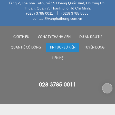
Tầng 2, Toà nhà Tulip, Số 15 Hoàng Quốc Việt, Phường Phú
Thuận, Quận 7, Thành phố Hồ Chí Minh.
|
(028) 3785 0011
(028) 3785 8888
contact@vanphathung.com.vn
GIỚI THIỆU
CÔNG TY THÀNH VIÊN
DỰ ÁN ĐẦU TƯ
QUAN HỆ CỔ ĐÔNG
TIN TỨC - SỰ KIỆN
TUYỂN DỤNG
LIÊN HỆ
028 3785 0011