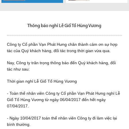
chân thành cảm
Vạn Phát Hưng
Sáng 23/03, Công
TP.HCM đến cứu
đến 09/09/2018
ơn sự hợp tác của Quý
Có người vì hoàn cảnh quá khó
chân thành cảm ơn sự hợp tác
ty Cổ phần Vạn Phát Hưng đã
Kính gửi: Quý khách hàng, đối
khách...
khăn phải chịu đựng căn bệnh
của Quý khách...
tổ chức ĐHĐCĐ thường niên...
tác Công ty Cổ phần Vạn Phát
hơn 10 năm...
Hưng Công ty Cổ...
Thông báo nghỉ Lễ Giổ Tổ Hùng Vương
Công ty Cổ phần Vạn Phát Hưng chân thành cảm ơn sự hợp
tác của Quý khách hàng, đối tác trong thời gian vừa qua.
Nay, Công ty trân trọng thông báo đến Quý khách hàng, đối
tác như sau:
Thời gian nghỉ Lễ Giổ Tổ Hùng Vương
- Toàn thể nhân viên Công ty Cổ phần Vạn Phát Hưng nghỉ Lễ
Giổ Tổ Hùng Vương từ ngày 06/04/2017 đến hết ngày
07/04/2017.
- Ngày 10/04/2017 toàn thể nhân viên Công ty đi làm việc lại
bình thường.